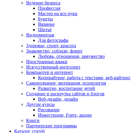
Ведение бизнеса
Профессия
Мастер на все руки
Букеты
Вязание
Шитьё
Видеомонтаж
Для фотографа
Здоровье, спорт, красота
Знакомство, соблазн, флирт
Любовь, отношения, замужество
Иностранные языки
Искусственный интеллект
Компьютер и интернет
Копирайтинг, работа с текстами, веб-райтинг
Самопознание, мотивация, психология
Развитие, воспитание детей
Создание и раскрутка сайтов и блогов
Веб-дизайн, дизайн
Другие курсы
Рисование
Инвестиции, Forex, акции
Книги
Партнерские программы
Каталог статей