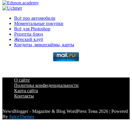
Всё про автомобили
Моментальные покупки
Всё для Photoshop
Рецепты блюд
Женский клуб
Кредиты, микрозаймы, карты
О сайте
Политика конфиденциальности
Карта сайта
Контакты
a6a3996d789ca2d0
NewsBlogger - Magazine & Blog WordPress Тема 2026 | Powered
By
SpiceThemes