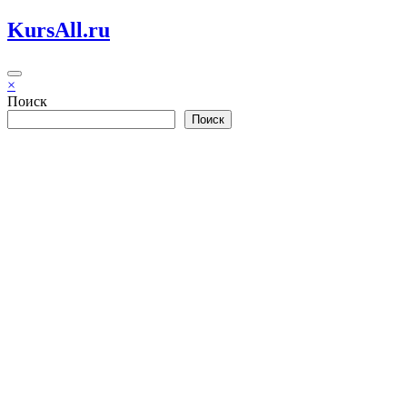
Перейти
KursAll.ru
к
содержимому
×
Поиск
Поиск