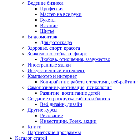
Ведение бизнеса
Профессия
Мастер на все руки
Букеты
Вязание
Шитьё
Видеомонтаж
Для фотографа
Здоровье, спорт, красота
Знакомство, соблазн, флирт
Любовь, отношения, замужество
Иностранные языки
Искусственный интеллект
Компьютер и интернет
Копирайтинг, работа с текстами, веб-райтинг
Самопознание, мотивация, психология
Развитие, воспитание детей
Создание и раскрутка сайтов и блогов
Веб-дизайн, дизайн
Другие курсы
Рисование
Инвестиции, Forex, акции
Книги
Партнерские программы
Каталог статей