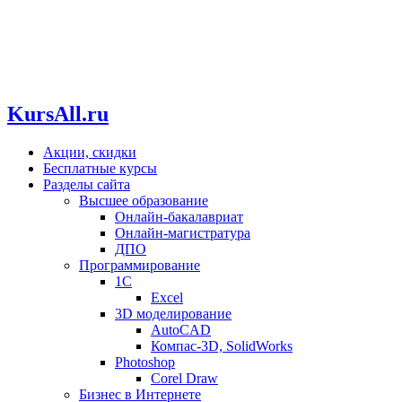
KursAll.ru
Акции, скидки
Бесплатные курсы
Разделы сайта
Высшее образование
Онлайн-бакалавриат
Онлайн-магистратура
ДПО
Программирование
1С
Excel
3D моделирование
AutoCAD
Компас-3D, SolidWorks
Photoshop
Corel Draw
Бизнес в Интернете