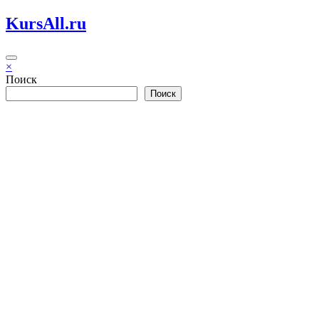
Перейти
KursAll.ru
к
содержимому
×
Поиск
Поиск