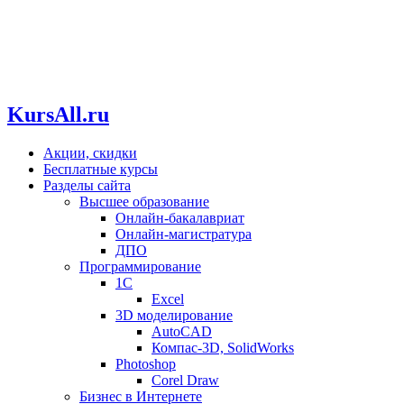
KursAll.ru
Акции, скидки
Бесплатные курсы
Разделы сайта
Высшее образование
Онлайн-бакалавриат
Онлайн-магистратура
ДПО
Программирование
1С
Excel
3D моделирование
AutoCAD
Компас-3D, SolidWorks
Photoshop
Corel Draw
Бизнес в Интернете