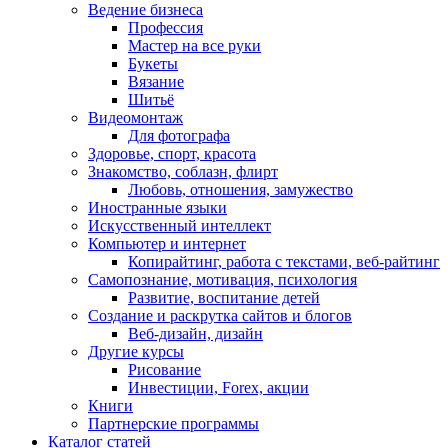
Ведение бизнеса
Профессия
Мастер на все руки
Букеты
Вязание
Шитьё
Видеомонтаж
Для фотографа
Здоровье, спорт, красота
Знакомство, соблазн, флирт
Любовь, отношения, замужество
Иностранные языки
Искусственный интеллект
Компьютер и интернет
Копирайтинг, работа с текстами, веб-райтинг
Самопознание, мотивация, психология
Развитие, воспитание детей
Создание и раскрутка сайтов и блогов
Веб-дизайн, дизайн
Другие курсы
Рисование
Инвестиции, Forex, акции
Книги
Партнерские программы
Каталог статей