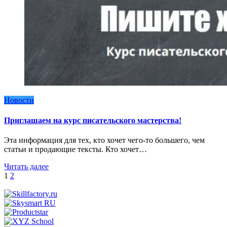
Новости
Приглашаем на курс писательского мастерства!
Эта информация для тех, кто хочет чего-то большего, чем
статьи и продающие тексты. Кто хочет…
Читать далее
Пагинация
1
2
записей