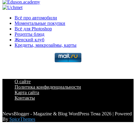
Всё про автомобили
Моментальные покупки
Всё для Photoshop
Рецепты блюд
Женский клуб
Кредиты, микрозаймы, карты
О сайте
Политика конфиденциальности
Карта сайта
Контакты
a6a3996d789ca2d0
NewsBlogger - Magazine & Blog WordPress Тема 2026 | Powered
By
SpiceThemes