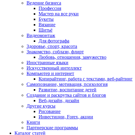
Ведение бизнеса
Профессия
Мастер на все руки
Букеты
Вязание
Шитьё
Видеомонтаж
Для фотографа
Здоровье, спорт, красота
Знакомство, соблазн, флирт
Любовь, отношения, замужество
Иностранные языки
Искусственный интеллект
Компьютер и интернет
Копирайтинг, работа с текстами, веб-райтинг
Самопознание, мотивация, психология
Развитие, воспитание детей
Создание и раскрутка сайтов и блогов
Веб-дизайн, дизайн
Другие курсы
Рисование
Инвестиции, Forex, акции
Книги
Партнерские программы
Каталог статей