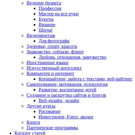
Ведение бизнеса
Профессия
Мастер на все руки
Букеты
Вязание
Шитьё
Видеомонтаж
Для фотографа
Здоровье, спорт, красота
Знакомство, соблазн, флирт
Любовь, отношения, замужество
Иностранные языки
Искусственный интеллект
Компьютер и интернет
Копирайтинг, работа с текстами, веб-райтинг
Самопознание, мотивация, психология
Развитие, воспитание детей
Создание и раскрутка сайтов и блогов
Веб-дизайн, дизайн
Другие курсы
Рисование
Инвестиции, Forex, акции
Книги
Партнерские программы
Каталог статей