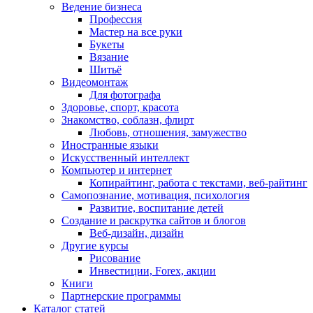
Ведение бизнеса
Профессия
Мастер на все руки
Букеты
Вязание
Шитьё
Видеомонтаж
Для фотографа
Здоровье, спорт, красота
Знакомство, соблазн, флирт
Любовь, отношения, замужество
Иностранные языки
Искусственный интеллект
Компьютер и интернет
Копирайтинг, работа с текстами, веб-райтинг
Самопознание, мотивация, психология
Развитие, воспитание детей
Создание и раскрутка сайтов и блогов
Веб-дизайн, дизайн
Другие курсы
Рисование
Инвестиции, Forex, акции
Книги
Партнерские программы
Каталог статей