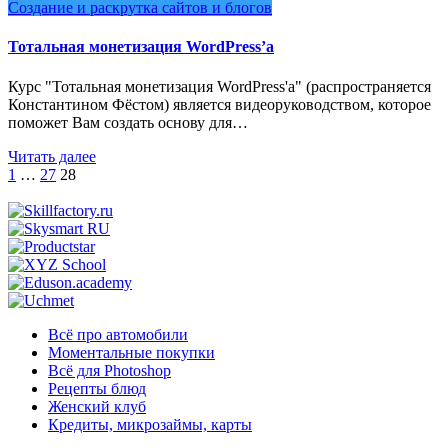
Создание и раскрутка сайтов и блогов
Тотальная монетизация WordPress’а
Курс "Тотальная монетизация WordPress'а" (распространяется
Константином Фёстом) является видеоруководством, которое
поможет Вам создать основу для…
Читать далее
Пагинация
1
…
27
28
записей
Всё про автомобили
Моментальные покупки
Всё для Photoshop
Рецепты блюд
Женский клуб
Кредиты, микрозаймы, карты