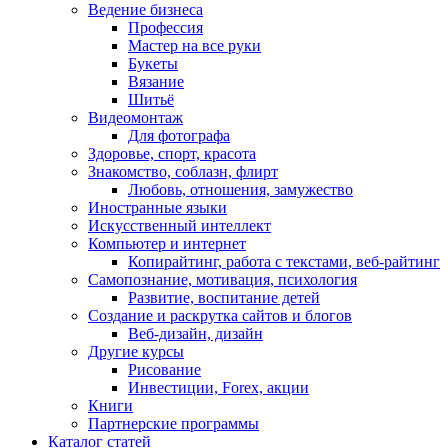
Ведение бизнеса
Профессия
Мастер на все руки
Букеты
Вязание
Шитьё
Видеомонтаж
Для фотографа
Здоровье, спорт, красота
Знакомство, соблазн, флирт
Любовь, отношения, замужество
Иностранные языки
Искусственный интеллект
Компьютер и интернет
Копирайтинг, работа с текстами, веб-райтинг
Самопознание, мотивация, психология
Развитие, воспитание детей
Создание и раскрутка сайтов и блогов
Веб-дизайн, дизайн
Другие курсы
Рисование
Инвестиции, Forex, акции
Книги
Партнерские программы
Каталог статей