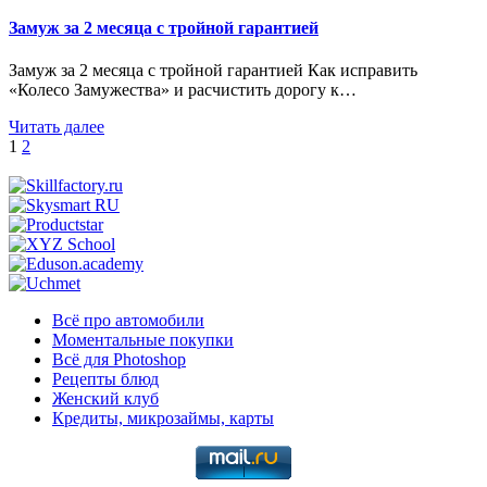
Замуж за 2 месяца с тройной гарантией
Замуж за 2 месяца с тройной гарантией Как исправить
«Колесо Замужества» и расчистить дорогу к…
Читать далее
Пагинация
1
2
записей
Всё про автомобили
Моментальные покупки
Всё для Photoshop
Рецепты блюд
Женский клуб
Кредиты, микрозаймы, карты