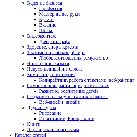
Ведение бизнеса
Профессия
Мастер на все руки
Букеты
Вязание
Шитьё
Видеомонтаж
Для фотографа
Здоровье, спорт, красота
Знакомство, соблазн, флирт
Любовь, отношения, замужество
Иностранные языки
Искусственный интеллект
Компьютер и интернет
Копирайтинг, работа с текстами, веб-райтинг
Самопознание, мотивация, психология
Развитие, воспитание детей
Создание и раскрутка сайтов и блогов
Веб-дизайн, дизайн
Другие курсы
Рисование
Инвестиции, Forex, акции
Книги
Партнерские программы
Каталог статей