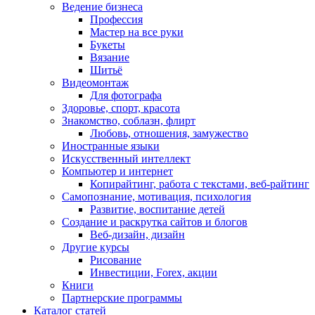
Ведение бизнеса
Профессия
Мастер на все руки
Букеты
Вязание
Шитьё
Видеомонтаж
Для фотографа
Здоровье, спорт, красота
Знакомство, соблазн, флирт
Любовь, отношения, замужество
Иностранные языки
Искусственный интеллект
Компьютер и интернет
Копирайтинг, работа с текстами, веб-райтинг
Самопознание, мотивация, психология
Развитие, воспитание детей
Создание и раскрутка сайтов и блогов
Веб-дизайн, дизайн
Другие курсы
Рисование
Инвестиции, Forex, акции
Книги
Партнерские программы
Каталог статей