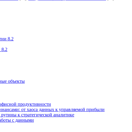
тии 8.2
 8.2
ные объекты
а офисной продуктивности
финансами: от хаоса данных к управляемой прибыли
т рутины к стратегической аналитике
работы с данными