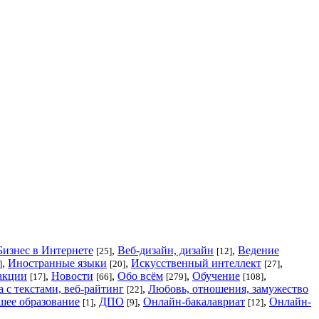
Бизнес в Интернете
,
Веб-дизайн, дизайн
,
Ведение
[25]
[12]
,
Иностранные языки
,
Искусственный интеллект
,
]
[20]
[27]
акции
,
Новости
,
Обо всём
,
Обучение
,
[17]
[66]
[279]
[108]
 с текстами, веб-райтинг
,
Любовь, отношения, замужество
[22]
ее образование
,
ДПО
,
Онлайн-бакалавриат
,
Онлайн-
[1]
[9]
[12]