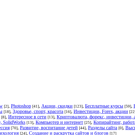
aw
,
Photoshop
,
Акции, скидки
,
Бесплатные курсы
,
[2]
[41]
[123]
[59]
ы
,
Здоровье, спорт, красота
,
Инвестиции, Forex, акции
[18]
[16]
[22
,
Интересное в сети
,
Криптовалюта, форекс, инвестиции, 
[8]
[13]
, SolidWorks
,
Компьютер и интернет
,
Копирайтинг, работа
[13]
[25]
ссия
,
Развитие, воспитание детей
,
Разделы сайта
,
Высш
[70]
[44]
[0]
сихология
,
Создание и раскрутка сайтов и блогов
[24]
[17]