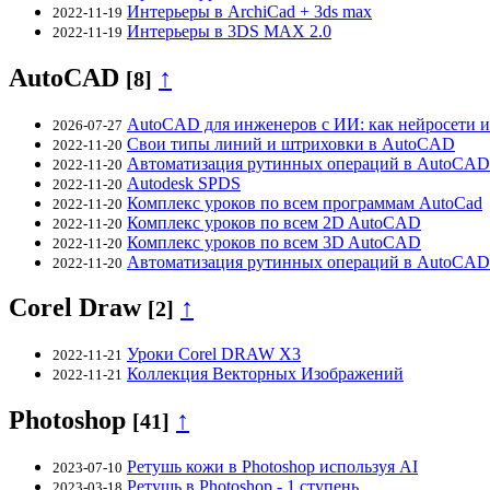
Интерьеры в ArchiCad + 3ds max
2022-11-19
Интерьеры в 3DS MAX 2.0
2022-11-19
AutoCAD
↑
[8]
AutoCAD для инженеров с ИИ: как нейросети 
2026-07-27
Свои типы линий и штриховки в AutoCAD
2022-11-20
Автоматизация рутинных операций в AutoCAD
2022-11-20
Autodesk SPDS
2022-11-20
Комплекс уроков по всем программам AutoCad
2022-11-20
Комплекс уроков по всем 2D AutoCAD
2022-11-20
Комплекс уроков по всем 3D AutoCAD
2022-11-20
Автоматизация рутинных операций в AutoCAD
2022-11-20
Corel Draw
↑
[2]
Уроки Corel DRAW X3
2022-11-21
Коллекция Векторных Изображений
2022-11-21
Photoshop
↑
[41]
Ретушь кожи в Photoshop используя AI
2023-07-10
Ретушь в Photoshop - 1 ступень
2023-03-18