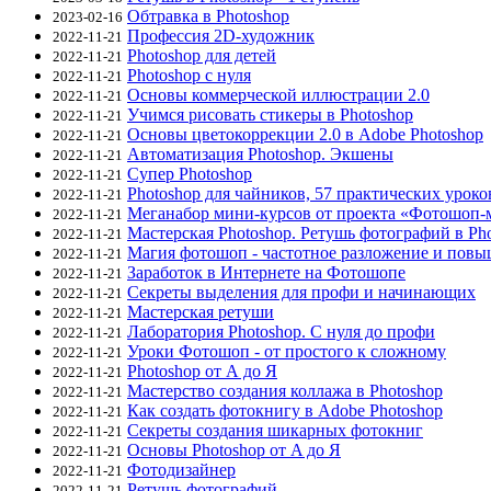
Обтравка в Photoshop
2023-02-16
Профессия 2D-художник
2022-11-21
Photoshop для детей
2022-11-21
Photoshop с нуля
2022-11-21
Основы коммерческой иллюстрации 2.0
2022-11-21
Учимся рисовать стикеры в Photoshop
2022-11-21
Основы цветокоррекции 2.0 в Adobe Photoshop
2022-11-21
Автоматизация Photoshop. Экшены
2022-11-21
Супер Photoshop
2022-11-21
Photoshop для чайников, 57 практических уроко
2022-11-21
Меганабор мини-курсов от проекта «Фотошоп-
2022-11-21
Мастерская Photoshop. Ретушь фотографий в Ph
2022-11-21
Магия фотошоп - частотное разложение и повы
2022-11-21
Заработок в Интернете на Фотошопе
2022-11-21
Секреты выделения для профи и начинающих
2022-11-21
Мастерская ретуши
2022-11-21
Лаборатория Photoshop. С нуля до профи
2022-11-21
Уроки Фотошоп - от простого к сложному
2022-11-21
Photoshop от А до Я
2022-11-21
Мастерство создания коллажа в Photoshop
2022-11-21
Как создать фотокнигу в Adobe Photoshop
2022-11-21
Секреты создания шикарных фотокниг
2022-11-21
Основы Photoshop от A до Я
2022-11-21
Фотодизайнер
2022-11-21
Ретушь фотографий
2022-11-21