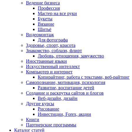
Ведение бизнеса
Профессия
Мастер на все руки
Букеты
Вязание
Шитьё
Видеомонтаж
Для фотографа
Здоровье, спорт, красота
Знакомство, соблазн, флирт
Любовь, отношения, замужество
Иностранные языки
Искусственный интеллект
Компьютер и интернет
Копирайтинг, работа с текстами, веб-райтинг
Самопознание, мотивация, психология
Развитие, воспитание детей
Создание и раскрутка сайтов и блогов
Веб-дизайн, дизайн
Другие курсы
Рисование
Инвестиции, Forex, акции
Книги
Партнерские программы
Каталог статей