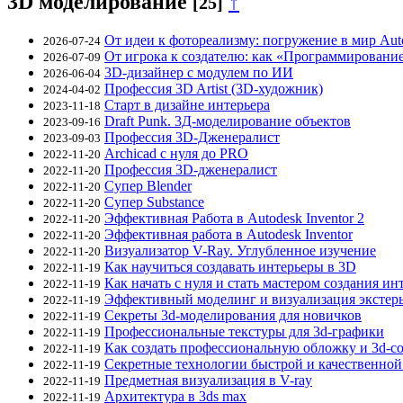
3D моделирование
↑
[25]
От идеи к фотореализму: погружение в мир Au
2026-07-24
От игрока к создателю: как «Программирование
2026-07-09
3D‑дизайнер с модулем по ИИ
2026-06-04
Профессия 3D Artist (3D-художник)
2024-04-02
Старт в дизайне интерьера
2023-11-18
Draft Punk. 3Д-моделирование объектов
2023-09-16
Профессия 3D-Дженералист
2023-09-03
Archicad с нуля до PRO
2022-11-20
Профессия 3D-дженералист
2022-11-20
Супер Blender
2022-11-20
Супер Substance
2022-11-20
Эффективная Работа в Autodesk Inventor 2
2022-11-20
Эффективная работа в Autodesk Inventor
2022-11-20
Визуализатор V-Ray. Углубленное изучение
2022-11-20
Как научиться создавать интерьеры в 3D
2022-11-19
Как начать с нуля и стать мастером создания ин
2022-11-19
Эффективный моделинг и визуализация экстер
2022-11-19
Секреты 3d-моделирования для новичков
2022-11-19
Профессиональные текстуры для 3d-графики
2022-11-19
Как создать профессиональную обложку и 3d-co
2022-11-19
Секретные технологии быстрой и качественной 
2022-11-19
Предметная визуализация в V-ray
2022-11-19
Архитектура в 3ds max
2022-11-19