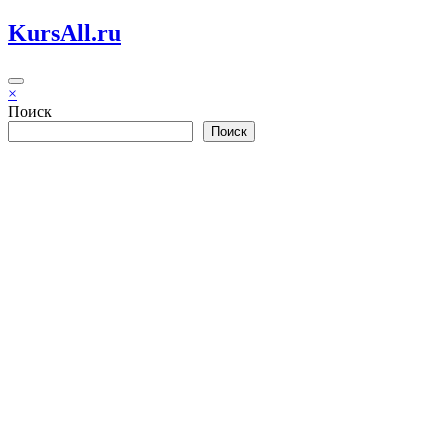
Перейти
KursAll.ru
к
содержимому
×
Поиск
Поиск