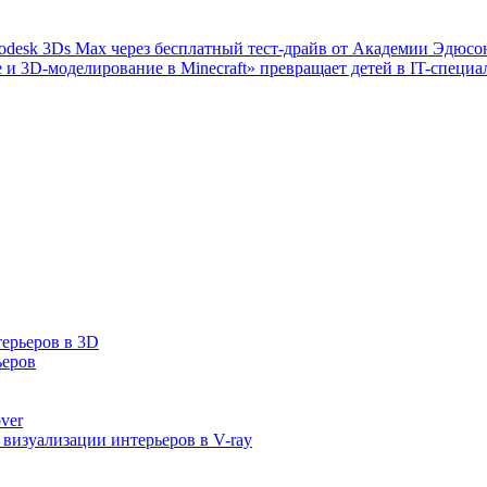
todesk 3Ds Max через бесплатный тест-драйв от Академии Эдюсо
 и 3D-моделирование в Minecraft» превращает детей в IT-специа
терьеров в 3D
ьеров
ver
визуализации интерьеров в V-ray