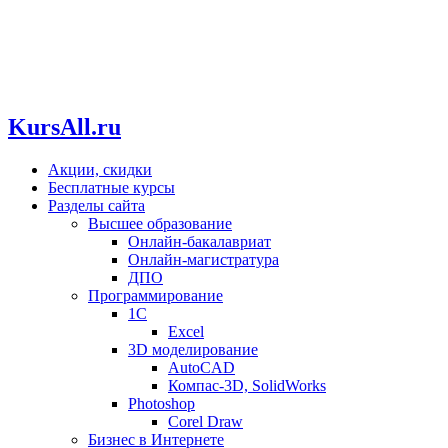
KursAll.ru
Акции, скидки
Бесплатные курсы
Разделы сайта
Высшее образование
Онлайн-бакалавриат
Онлайн-магистратура
ДПО
Программирование
1С
Excel
3D моделирование
AutoCAD
Компас-3D, SolidWorks
Photoshop
Corel Draw
Бизнес в Интернете