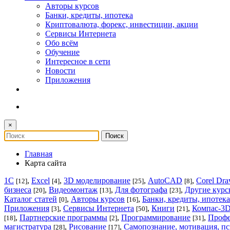
Авторы курсов
Банки, кредиты, ипотека
Криптовалюта, форекс, инвестиции, акции
Сервисы Интернета
Обо всём
Обучение
Интересное в сети
Новости
Приложения
×
Главная
Карта сайта
1С
,
Excel
,
3D моделирование
,
AutoCAD
,
Corel Dr
[12]
[4]
[25]
[8]
бизнеса
,
Видеомонтаж
,
Для фотографа
,
Другие курс
[20]
[13]
[23]
Каталог статей
,
Авторы курсов
,
Банки, кредиты, ипотека
[0]
[16]
Приложения
,
Сервисы Интернета
,
Книги
,
Компас-3D
[3]
[50]
[21]
,
Партнерские программы
,
Программирование
,
Профе
[18]
[2]
[31]
магистратура
,
Рисование
,
Самопознание, мотивация, п
[28]
[17]