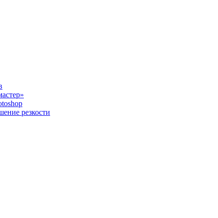
в
мастер»
otoshop
шение резкости