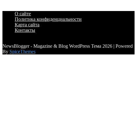
О сайте
Политика конфиденциальности
Карта сайта
Контакты
a6a3996d789ca2d0
NewsBlogger - Magazine & Blog WordPress Тема 2026 | Powered
By
SpiceThemes