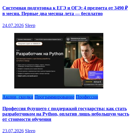
Системная подготовка к ЕГЭ и ОГЭ: 4 предмета от 3490 ₽
в месяц. Первые два месяца лета — бесплатно
24.07.2026
Sleep
Акции, скидки
Программирование
Профессия
Профессия будущего с поддержкой государства: как стать
разработчиком на Python, оплатив лишь небольшую часть
от стоимости обучения
23.07.2026
Sleep