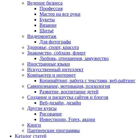
Ведение бизнеса
Профессия
Мастер на все руки
Букеты
Вязание
Шитьё
Видеомонтаж
Для фотографа
Здоровье, спорт, красота
Знакомство, соблазн, флирт
Любовь, отношения, замужество
Иностранные языки
Искусственный интеллект
Компьютер и интернет
Копирайтинг, работа с текстами, веб-райтинг
Самопознание, мотивация, психология
Развитие, воспитание детей
Создание и раскрутка сайтов и блогов
Веб-дизайн, дизайн
Другие курсы
Рисование
Инвестиции, Forex, акции
Книги
Партнерские программы
Каталог статей