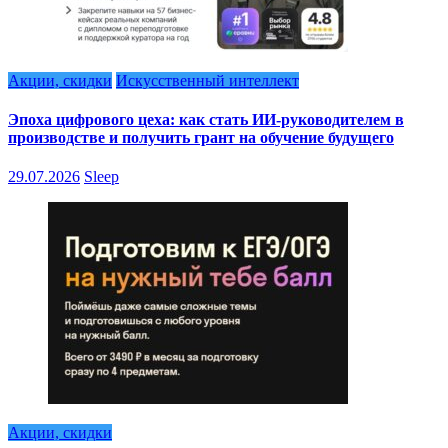
Акции, скидки
Искусственный интеллект
Эпоха цифрового цеха: как стать ИИ-руководителем в
производстве и получить грант на обучение будущего
29.07.2026
Sleep
Акции, скидки