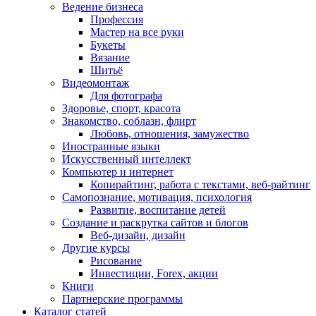
Ведение бизнеса
Профессия
Мастер на все руки
Букеты
Вязание
Шитьё
Видеомонтаж
Для фотографа
Здоровье, спорт, красота
Знакомство, соблазн, флирт
Любовь, отношения, замужество
Иностранные языки
Искусственный интеллект
Компьютер и интернет
Копирайтинг, работа с текстами, веб-райтинг
Самопознание, мотивация, психология
Развитие, воспитание детей
Создание и раскрутка сайтов и блогов
Веб-дизайн, дизайн
Другие курсы
Рисование
Инвестиции, Forex, акции
Книги
Партнерские программы
Каталог статей