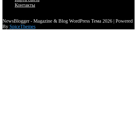
Контакты
a6a3996d789ca2d0
NewsBlogger - Magazine & Blog WordPress Тема 2026 | Powered
By
SpiceThemes