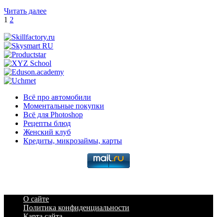
Читать далее
Пагинация
1
2
записей
Всё про автомобили
Моментальные покупки
Всё для Photoshop
Рецепты блюд
Женский клуб
Кредиты, микрозаймы, карты
О сайте
Политика конфиденциальности
Карта сайта