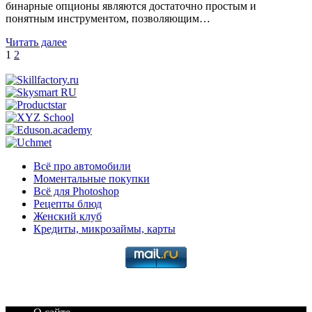
бинарные опционы являются достаточно простым и
понятным инструментом, позволяющим…
Читать далее
Пагинация
1
2
записей
Всё про автомобили
Моментальные покупки
Всё для Photoshop
Рецепты блюд
Женский клуб
Кредиты, микрозаймы, карты