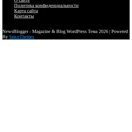
О сайте
Политика конфиденциальности
Карта сайта
Контакты
a6a3996d789ca2d0
NewsBlogger - Magazine & Blog WordPress Тема 2026 | Powered
By
SpiceThemes