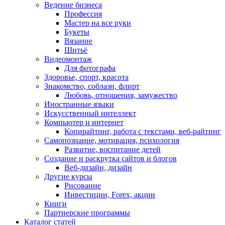
Ведение бизнеса
Профессия
Мастер на все руки
Букеты
Вязание
Шитьё
Видеомонтаж
Для фотографа
Здоровье, спорт, красота
Знакомство, соблазн, флирт
Любовь, отношения, замужество
Иностранные языки
Искусственный интеллект
Компьютер и интернет
Копирайтинг, работа с текстами, веб-райтинг
Самопознание, мотивация, психология
Развитие, воспитание детей
Создание и раскрутка сайтов и блогов
Веб-дизайн, дизайн
Другие курсы
Рисование
Инвестиции, Forex, акции
Книги
Партнерские программы
Каталог статей