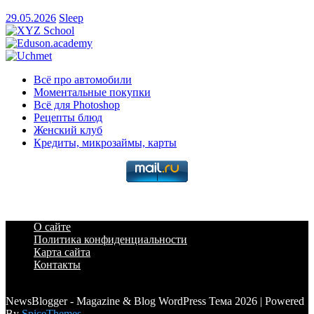
29.05.2026
Sleep
Всё про автомобили
Моментальные покупки
Всё для Photoshop
Рецепты блюд
Женский клуб
Кредиты, микрозаймы, карты
О сайте
Политика конфиденциальности
Карта сайта
Контакты
a6a3996d789ca2d0
NewsBlogger - Magazine & Blog WordPress Тема 2026 | Powered
By
SpiceThemes