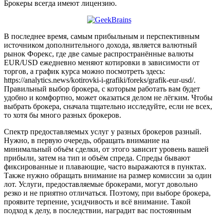
Брокеры всегда имеют лицензию.
В последнее время, самым прибыльным и перспективным
источником дополнительного дохода, является валютный
рынок Форекс, где две самые распространённые валюты
EUR/USD ежедневно меняют котировки в зависимости от
торгов, а график курса можно посмотреть здесь:
https://analytics.news/kotirovki-i-grafiki/foreks/grafik-eur-usd/.
Правильный выбор брокера, с которым работать вам будет
удобно и комфортно, может оказаться делом не лёгким. Чтобы
выбрать брокера, сначала тщательно исследуйте, если не всех,
то хотя бы много разных брокеров.
Спектр предоставляемых услуг у разных брокеров разный.
Нужно, в первую очередь, обращать внимание на
минимальный объём сделки, от этого зависит уровень вашей
прибыли, затем на тип и объём спреда. Спреды бывают
фиксированные и плавающие, часто выражаются в пунктах.
Также нужно обращать внимание на размер комиссии за один
лот. Услуги, предоставляемые брокерами, могут довольно
резко и не приятно отличаться. Поэтому, при выборе брокера,
проявите терпение, усидчивость и всё внимание. Такой
подход к делу, в последствии, наградит вас постоянным