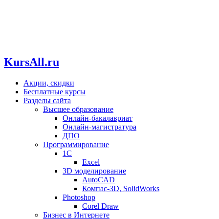
KursAll.ru
Акции, скидки
Бесплатные курсы
Разделы сайта
Высшее образование
Онлайн-бакалавриат
Онлайн-магистратура
ДПО
Программирование
1С
Excel
3D моделирование
AutoCAD
Компас-3D, SolidWorks
Photoshop
Corel Draw
Бизнес в Интернете