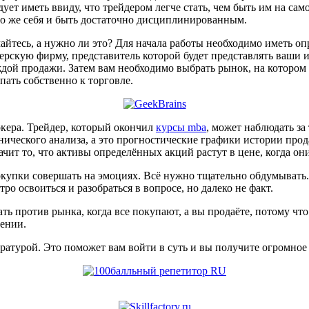
ует иметь ввиду, что трейдером легче стать, чем быть им на са
мого же себя и быть достаточно дисциплинированным.
йтесь, а нужно ли это? Для начала работы необходимо иметь оп
рскую фирму, представитель которой будет представлять ваши и
дой продажи. Затем вам необходимо выбрать рынок, на котором 
пать собственно к торговле.
окера. Трейдер, который окончил
курсы mba
, может наблюдать за
ческого анализа, а это прогностические графики истории прода
чит то, что активы определённых акций растут в цене, когда он
окупки совершать на эмоциях. Всё нужно тщательно обдумывать.
о освоиться и разобраться в вопросе, но далеко не факт.
ь против рынка, когда все покупают, а вы продаёте, потому что 
нении.
тературой. Это поможет вам войти в суть и вы получите огромн