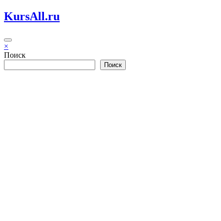
Перейти
KursAll.ru
к
содержимому
×
Поиск
Поиск