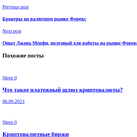
Previous post
Брокеры на валютном рынке Форекс
Next post
Опыт Джона Мерфи, полезный для работы на рынке Форек
Похожие посты
Sleep
0
Что такое платежный шлюз криптовалюты?
06.09.2023
Sleep
0
Криптовалютные биржи