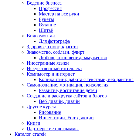
Ведение бизнеса
Профессия
Мастер на все руки
Букеты
Вязание
Шитьё
Видеомонтаж
Для фотографа
Здоровье, спорт, красота
Знакомство, соблазн, флирт
Любовь, отношения, замужество
Иностранные языки
Искусственный интеллект
Компьютер и интернет
Копирайтинг, работа с текстами, веб-райтинг
Самопознание, мотивация, психология
Развитие, воспитание детей
Создание и раскрутка сайтов и блогов
Веб-дизайн, дизайн
Другие курсы
Рисование
Инвестиции, Forex, акции
Книги
Партнерские программы
Каталог статей