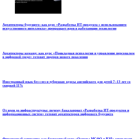
Архитекторы будущего: как курс «Разработка ИТ-продукта с использованием
искусственного интеллекта» превращает идеи в работающие технологии
Архитекторы команд: как курс «Прикладная психология и управление персоналом
в цифровой среде» готовит лидеров нового поколения
Иностранный язык без слез и зубрежки: курсы английского для детей 7–13 лет со
скидкой 11%
От идеи до инфраструктуры: почему бакалавриат «Разработка ИТ-продуктов и
информационных систем» готовит архитекторов цифрового будущего
Финансовый эсперанто: как бесплатный курс «Основы МСФО и ВЭД» открывает