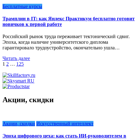
Бесплатные курсы
Трамплин в IT: как Яндекс Практикум бесплатно готовит
новичков к первой работе
Российский рынок труда переживает тектонический сдвиг.
Эпоха, когда наличие университетского диплома
гарантировало трудоустройство, окончательно ушла…
Читать далее
Пагинация
1
2
…
125
записей
Акции, скидки
Акции, скидки
Искусственный интеллект
Эпоха цифрового цеха: как стать ИИ-руководителем в