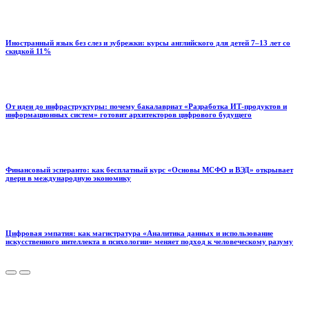
Иностранный язык без слез и зубрежки: курсы английского для детей 7–13 лет со
скидкой 11%
От идеи до инфраструктуры: почему бакалавриат «Разработка ИТ-продуктов и
информационных систем» готовит архитекторов цифрового будущего
Финансовый эсперанто: как бесплатный курс «Основы МСФО и ВЭД» открывает
двери в международную экономику
Цифровая эмпатия: как магистратура «Аналитика данных и использование
искусственного интеллекта в психологии» меняет подход к человеческому разуму