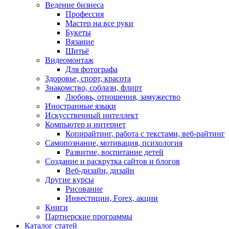
Ведение бизнеса
Профессия
Мастер на все руки
Букеты
Вязание
Шитьё
Видеомонтаж
Для фотографа
Здоровье, спорт, красота
Знакомство, соблазн, флирт
Любовь, отношения, замужество
Иностранные языки
Искусственный интеллект
Компьютер и интернет
Копирайтинг, работа с текстами, веб-райтинг
Самопознание, мотивация, психология
Развитие, воспитание детей
Создание и раскрутка сайтов и блогов
Веб-дизайн, дизайн
Другие курсы
Рисование
Инвестиции, Forex, акции
Книги
Партнерские программы
Каталог статей