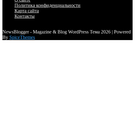
Политика конфиденциальности
Карта сайта
Контакты
a6a3996d789ca2d0
NewsBlogger - Magazine & Blog WordPress Тема 2026 | Powered
By
SpiceThemes