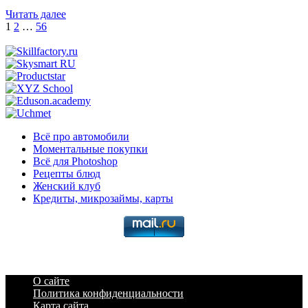
Читать далее
Пагинация
1
2
…
56
записей
Всё про автомобили
Моментальные покупки
Всё для Photoshop
Рецепты блюд
Женский клуб
Кредиты, микрозаймы, карты
О сайте
Политика конфиденциальности
Карта сайта