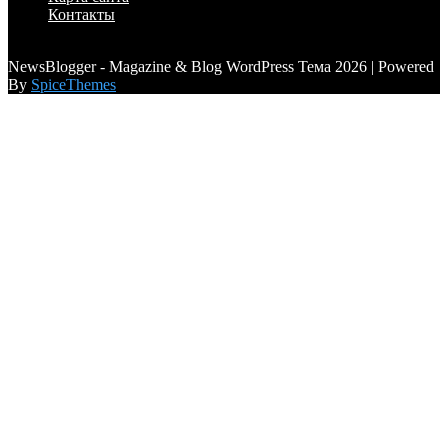
Контакты
a6a3996d789ca2d0
NewsBlogger - Magazine & Blog WordPress Тема 2026 | Powered
By
SpiceThemes