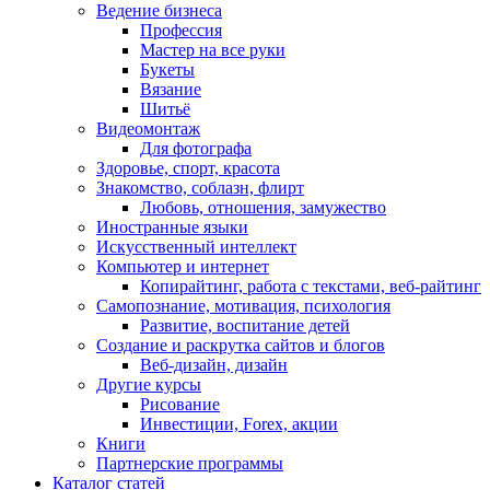
Ведение бизнеса
Профессия
Мастер на все руки
Букеты
Вязание
Шитьё
Видеомонтаж
Для фотографа
Здоровье, спорт, красота
Знакомство, соблазн, флирт
Любовь, отношения, замужество
Иностранные языки
Искусственный интеллект
Компьютер и интернет
Копирайтинг, работа с текстами, веб-райтинг
Самопознание, мотивация, психология
Развитие, воспитание детей
Создание и раскрутка сайтов и блогов
Веб-дизайн, дизайн
Другие курсы
Рисование
Инвестиции, Forex, акции
Книги
Партнерские программы
Каталог статей