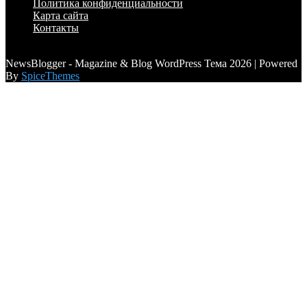
Политика конфиденциальности
Карта сайта
Контакты
a6a3996d789ca2d0
NewsBlogger - Magazine & Blog WordPress Тема 2026 | Powered
By
SpiceThemes