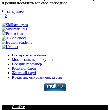
и решил посвятить все свое свободное…
Читать далее
Пагинация
1
2
записей
Всё про автомобили
Моментальные покупки
Всё для Photoshop
Рецепты блюд
Женский клуб
Кредиты, микрозаймы, карты
О сайте