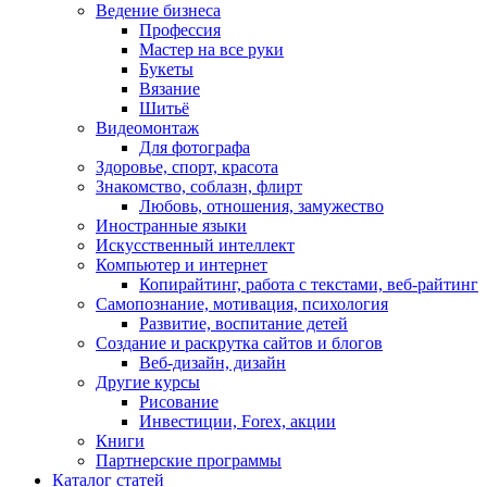
Ведение бизнеса
Профессия
Мастер на все руки
Букеты
Вязание
Шитьё
Видеомонтаж
Для фотографа
Здоровье, спорт, красота
Знакомство, соблазн, флирт
Любовь, отношения, замужество
Иностранные языки
Искусственный интеллект
Компьютер и интернет
Копирайтинг, работа с текстами, веб-райтинг
Самопознание, мотивация, психология
Развитие, воспитание детей
Создание и раскрутка сайтов и блогов
Веб-дизайн, дизайн
Другие курсы
Рисование
Инвестиции, Forex, акции
Книги
Партнерские программы
Каталог статей