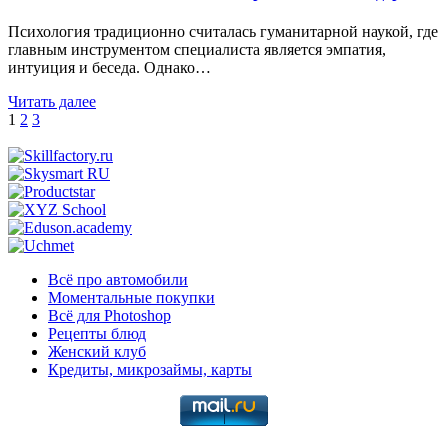
Психология традиционно считалась гуманитарной наукой, где
главным инструментом специалиста является эмпатия,
интуиция и беседа. Однако…
Читать далее
Пагинация
1
2
3
записей
Всё про автомобили
Моментальные покупки
Всё для Photoshop
Рецепты блюд
Женский клуб
Кредиты, микрозаймы, карты