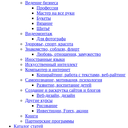
Ведение бизнеса
Профессия
Мастер на все руки
Букеты
Вязание
Шитьё
Видеомонтаж
Для фотографа
Здоровье, спорт, красота
Знакомство, соблазн, флирт
Любовь, отношения, замужество
Иностранные языки
Искусственный интеллект
Компьютер и интернет
Копирайтинг, работа с текстами, веб-райтинг
Самопознание, мотивация, психология
Развитие, воспитание детей
Создание и раскрутка сайтов и блогов
Веб-дизайн, дизайн
Другие курсы
Рисование
Инвестиции, Forex, акции
Книги
Партнерские программы
Каталог статей