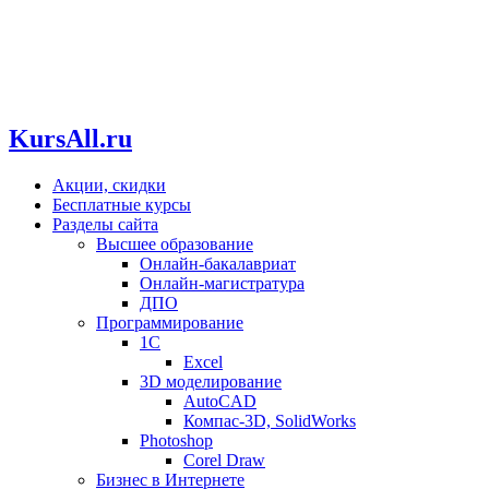
KursAll.ru
Акции, скидки
Бесплатные курсы
Разделы сайта
Высшее образование
Онлайн-бакалавриат
Онлайн-магистратура
ДПО
Программирование
1С
Excel
3D моделирование
AutoCAD
Компас-3D, SolidWorks
Photoshop
Corel Draw
Бизнес в Интернете