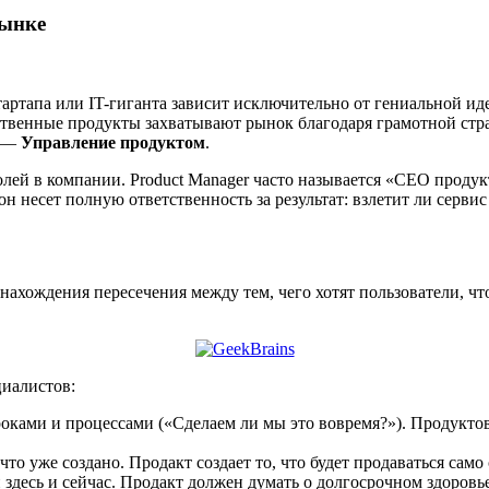
рынке
тартапа или IT-гиганта зависит исключительно от гениальной ид
ственные продукты захватывают рынок благодаря грамотной страт
у —
Управление продуктом
.
й в компании. Product Manager часто называется «CEO продукта»
он несет полную ответственность за результат: взлетит ли серв
нахождения пересечения между тем, чего хотят пользователи, чт
циалистов:
оками и процессами («Сделаем ли мы это вовремя?»). Продуктов
то уже создано. Продакт создает то, что будет продаваться само
здесь и сейчас. Продакт должен думать о долгосрочном здоровье