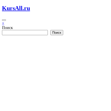
Перейти
KursAll.ru
к
содержимому
×
Поиск
Поиск