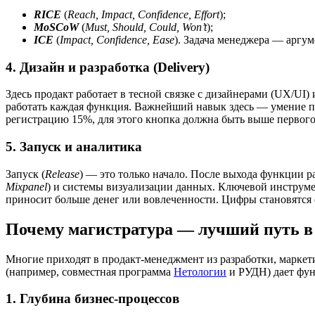
RICE
(
Reach, Impact, Confidence, Effort
);
MoSCoW
(
Must, Should, Could, Won’t
);
ICE
(
Impact, Confidence, Ease
). Задача менеджера — аргум
4. Дизайн и разработка (Delivery)
Здесь продакт работает в тесной связке с дизайнерами (UX/UI
работать каждая функция. Важнейший навык здесь — умение пер
регистрацию 15%, для этого кнопка должна быть выше первого э
5. Запуск и аналитика
Запуск (
Release
) — это только начало. После выхода функции р
Mixpanel
) и системы визуализации данных. Ключевой инстру
приносит больше денег или вовлеченности. Цифры становятся 
Почему магистратура — лучший путь в
Многие приходят в продакт-менеджмент из разработки, маркет
(например, совместная программа
Нетологии
и РУДН) дает фун
1. Глубина бизнес-процессов