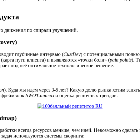
дукта
го движения по спирали улучшений.
overy)
роводит глубинные интервью (
CustDev
) с потенциальными пользо
(карта пути клиента) и выявляются «точки боли» (
pain points
). 
рает под неё оптимальное технологическое решение.
on
). Куда мы идем через 3-5 лет? Какую долю рынка хотим занят
я фреймворк
SWOT-анализ
и оценка рыночных трендов.
admap)
работки всегда ресурсов меньше, чем идей. Невозможно сделать 
 задач используются системы скоринга: