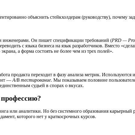
ентированно объяснить стейкхолдерам (руководству), почему зад
) и инженерами. Он пишет спецификации требований (
PRD — Prod
еводить с языка бизнеса на язык разработчиков. Вместо «сдела
крана, а форма состоять не более чем из трех полей».
абота продакта переходит в фазу анализа метрик. Используются 
мент —
A/B тестирование
. Мы показываем половине пользователе
единственным судьей в спорах о вкусах.
 профессию?
инга или аналитики. Но без системного образования карьерный 
дамент, которого нет у краткосрочных курсов.