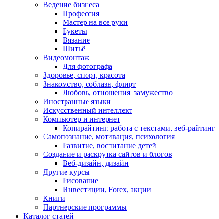
Ведение бизнеса
Профессия
Мастер на все руки
Букеты
Вязание
Шитьё
Видеомонтаж
Для фотографа
Здоровье, спорт, красота
Знакомство, соблазн, флирт
Любовь, отношения, замужество
Иностранные языки
Искусственный интеллект
Компьютер и интернет
Копирайтинг, работа с текстами, веб-райтинг
Самопознание, мотивация, психология
Развитие, воспитание детей
Создание и раскрутка сайтов и блогов
Веб-дизайн, дизайн
Другие курсы
Рисование
Инвестиции, Forex, акции
Книги
Партнерские программы
Каталог статей