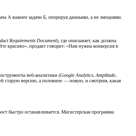
ача А важнее задачи Б, оперируя данными, а не эмоциями.
uct Requirements Document
), где описывает, как должна
йте красиво», продакт говорит: «Нам нужна конверсия в
инструменты веб-аналитики (
Google Analytics
,
Amplitude
,
й старую версию, а половине — новую, и смотрим, какая
рост быстро останавливается. Магистерская программа