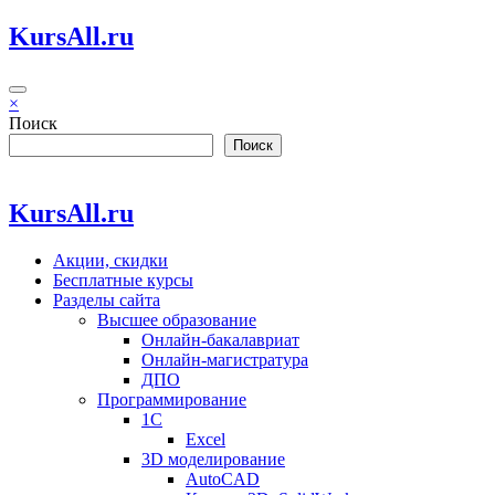
Перейти
KursAll.ru
к
содержимому
×
Поиск
Поиск
KursAll.ru
Акции, скидки
Бесплатные курсы
Разделы сайта
Высшее образование
Онлайн-бакалавриат
Онлайн-магистратура
ДПО
Программирование
1С
Excel
3D моделирование
AutoCAD