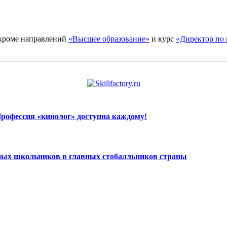
 кроме направлений
«Высшее образование»
и курс
«Директор по 
? Профессия «кинолог» доступна каждому!
ных школьников в главных стобалльников страны