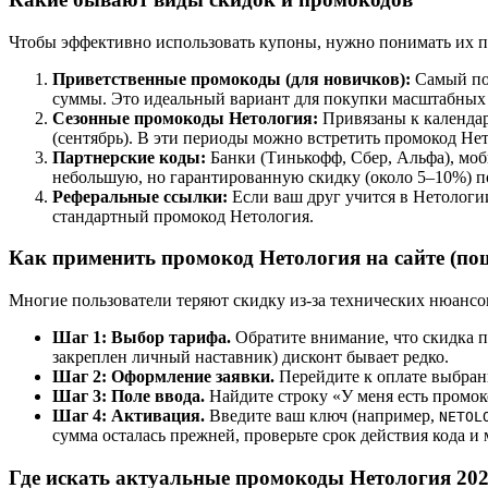
Чтобы эффективно использовать купоны, нужно понимать их п
Приветственные промокоды (для новичков):
Самый поп
суммы. Это идеальный вариант для покупки масштабных 
Сезонные промокоды Нетология:
Привязаны к календар
(сентябрь). В эти периоды можно встретить промокод Нет
Партнерские коды:
Банки (Тинькофф, Сбер, Альфа), мо
небольшую, но гарантированную скидку (около 5–10%) 
Реферальные ссылки:
Если ваш друг учится в Нетологии
стандартный промокод Нетология.
Как применить промокод Нетология на сайте (по
Многие пользователи теряют скидку из-за технических нюансо
Шаг 1: Выбор тарифа.
Обратите внимание, что скидка п
закреплен личный наставник) дисконт бывает редко.
Шаг 2: Оформление заявки.
Перейдите к оплате выбран
Шаг 3: Поле ввода.
Найдите строку «У меня есть промо
Шаг 4: Активация.
Введите ваш ключ (например,
NETOL
сумма осталась прежней, проверьте срок действия кода и
Где искать актуальные промокоды Нетология 20