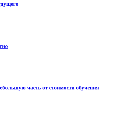
удущего
тно
небольшую часть от стоимости обучения