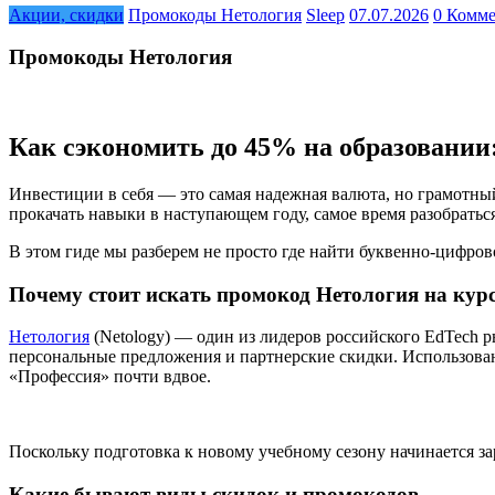
Акции, скидки
Промокоды Нетология
Sleep
07.07.2026
0 Комм
Промокоды Нетология
Как сэкономить до 45% на образовании:
Инвестиции в себя — это самая надежная валюта, но грамотны
прокачать навыки в наступающем году, самое время разобратьс
В этом гиде мы разберем не просто где найти буквенно-цифров
Почему стоит искать промокод Нетология на кур
Нетология
(Netology) — один из лидеров российского EdTech р
персональные предложения и партнерские скидки. Использова
«Профессия» почти вдвое.
Поскольку подготовка к новому учебному сезону начинается за
Какие бывают виды скидок и промокодов