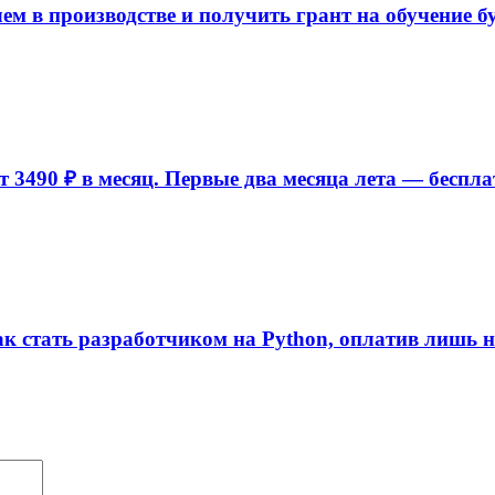
ем в производстве и получить грант на обучение б
 3490 ₽ в месяц. Первые два месяца лета — беспла
ак стать разработчиком на Python, оплатив лишь 