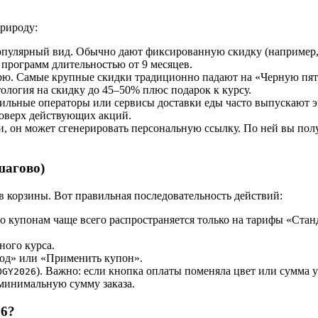
рироду:
улярный вид. Обычно дают фиксированную скидку (например, 5
программ длительностью от 9 месяцев.
ю. Самые крупные скидки традиционно падают на «Черную пятни
ология на скидку до 45–50% плюс подарок к курсу.
бильные операторы или сервисы доставки еды часто выпускают 
поверх действующих акций.
, он может сгенерировать персональную ссылку. По ней вы полу
шагово)
в корзины. Вот правильная последовательность действий:
о купонам чаще всего распространяется только на тарифы «Ст
ного курса.
код» или «Применить купон».
). Важно: если кнопка оплаты поменяла цвет или сумма
OGY2026
 минимальную сумму заказа.
26?