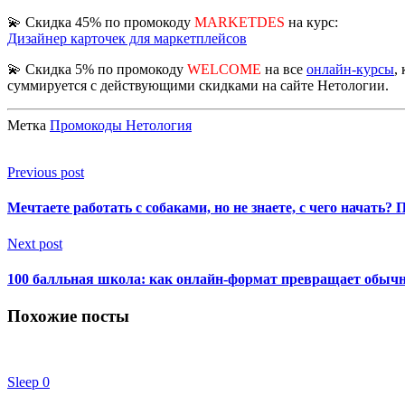
💫️ Скидка 45% по промокоду
MARKETDES
на курс:
Дизайнер карточек для маркетплейсов
💫️ Скидка 5% по промокоду
WELCOME
на все
онлайн-курсы
,
суммируется с действующими скидками на сайте Нетологии.
Метка
Промокоды Нетология
Previous post
Мечтаете работать с собаками, но не знаете, с чего начать
Next post
100 балльная школа: как онлайн-формат превращает обыч
Похожие посты
Sleep
0