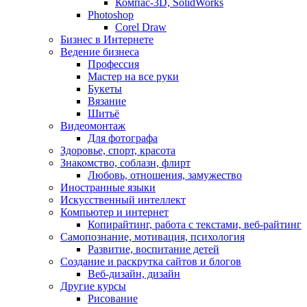
Компас-3D, SolidWorks
Photoshop
Corel Draw
Бизнес в Интернете
Ведение бизнеса
Профессия
Мастер на все руки
Букеты
Вязание
Шитьё
Видеомонтаж
Для фотографа
Здоровье, спорт, красота
Знакомство, соблазн, флирт
Любовь, отношения, замужество
Иностранные языки
Искусственный интеллект
Компьютер и интернет
Копирайтинг, работа с текстами, веб-райтинг
Самопознание, мотивация, психология
Развитие, воспитание детей
Создание и раскрутка сайтов и блогов
Веб-дизайн, дизайн
Другие курсы
Рисование