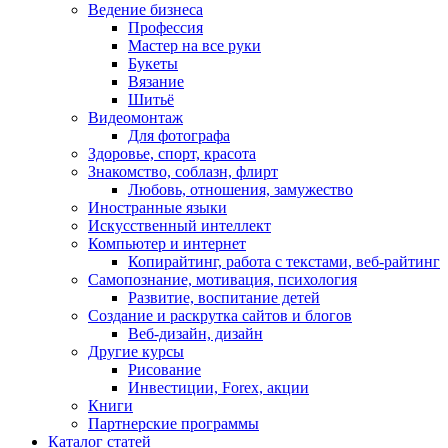
Ведение бизнеса
Профессия
Мастер на все руки
Букеты
Вязание
Шитьё
Видеомонтаж
Для фотографа
Здоровье, спорт, красота
Знакомство, соблазн, флирт
Любовь, отношения, замужество
Иностранные языки
Искусственный интеллект
Компьютер и интернет
Копирайтинг, работа с текстами, веб-райтинг
Самопознание, мотивация, психология
Развитие, воспитание детей
Создание и раскрутка сайтов и блогов
Веб-дизайн, дизайн
Другие курсы
Рисование
Инвестиции, Forex, акции
Книги
Партнерские программы
Каталог статей