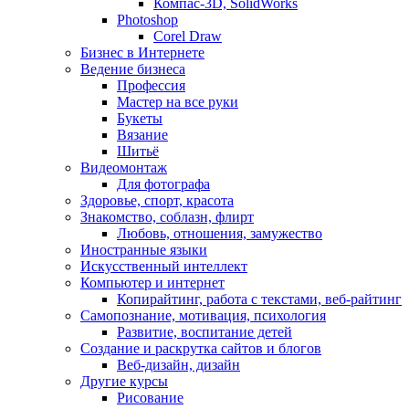
Компас-3D, SolidWorks
Photoshop
Corel Draw
Бизнес в Интернете
Ведение бизнеса
Профессия
Мастер на все руки
Букеты
Вязание
Шитьё
Видеомонтаж
Для фотографа
Здоровье, спорт, красота
Знакомство, соблазн, флирт
Любовь, отношения, замужество
Иностранные языки
Искусственный интеллект
Компьютер и интернет
Копирайтинг, работа с текстами, веб-райтинг
Самопознание, мотивация, психология
Развитие, воспитание детей
Создание и раскрутка сайтов и блогов
Веб-дизайн, дизайн
Другие курсы
Рисование