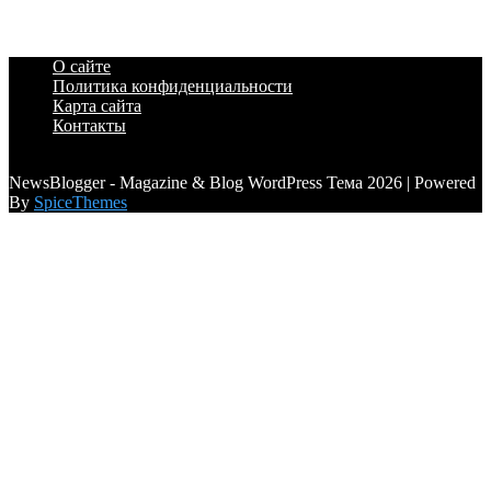
О сайте
Политика конфиденциальности
Карта сайта
Контакты
a6a3996d789ca2d0
NewsBlogger - Magazine & Blog WordPress Тема 2026 | Powered
By
SpiceThemes