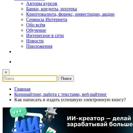
Авторы курсов
Банки, кредиты, ипотека
Криптовалюта, форекс, инвестиции, акции
Сервисы Интернета
Обо всём
Обучение
Интересное в сети
Новости
Приложения
×
Главная
Копирайтинг, работа с текстами, веб-райтинг
Как написать и издать успешную электронную книгу?