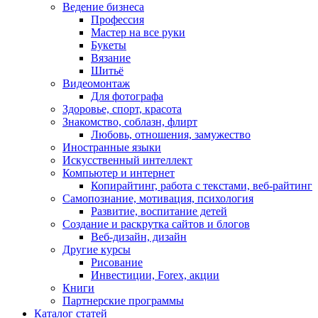
Ведение бизнеса
Профессия
Мастер на все руки
Букеты
Вязание
Шитьё
Видеомонтаж
Для фотографа
Здоровье, спорт, красота
Знакомство, соблазн, флирт
Любовь, отношения, замужество
Иностранные языки
Искусственный интеллект
Компьютер и интернет
Копирайтинг, работа с текстами, веб-райтинг
Самопознание, мотивация, психология
Развитие, воспитание детей
Создание и раскрутка сайтов и блогов
Веб-дизайн, дизайн
Другие курсы
Рисование
Инвестиции, Forex, акции
Книги
Партнерские программы
Каталог статей