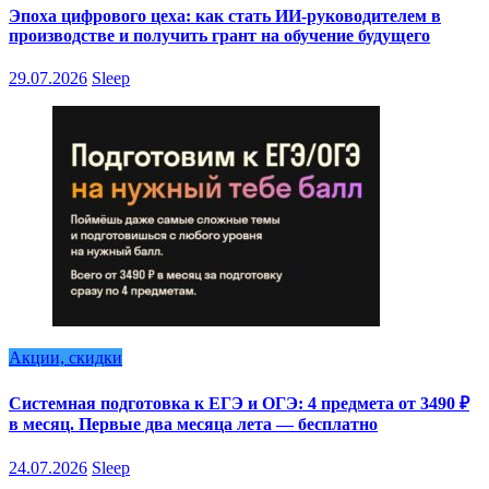
Эпоха цифрового цеха: как стать ИИ-руководителем в
производстве и получить грант на обучение будущего
29.07.2026
Sleep
Акции, скидки
Системная подготовка к ЕГЭ и ОГЭ: 4 предмета от 3490 ₽
в месяц. Первые два месяца лета — бесплатно
24.07.2026
Sleep