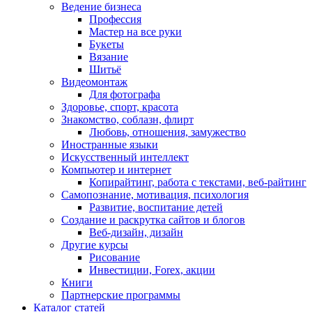
Ведение бизнеса
Профессия
Мастер на все руки
Букеты
Вязание
Шитьё
Видеомонтаж
Для фотографа
Здоровье, спорт, красота
Знакомство, соблазн, флирт
Любовь, отношения, замужество
Иностранные языки
Искусственный интеллект
Компьютер и интернет
Копирайтинг, работа с текстами, веб-райтинг
Самопознание, мотивация, психология
Развитие, воспитание детей
Создание и раскрутка сайтов и блогов
Веб-дизайн, дизайн
Другие курсы
Рисование
Инвестиции, Forex, акции
Книги
Партнерские программы
Каталог статей