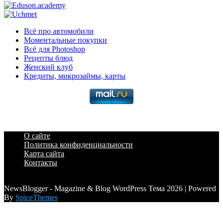
Всё про автомобили
Моментальные покупки
Всё для Photoshop
Рецепты блюд
Женский клуб
Кредиты, микрозаймы, карты
О сайте
Политика конфиденциальности
Карта сайта
Контакты
a6a3996d789ca2d0
NewsBlogger - Magazine & Blog WordPress Тема 2026 | Powered
By
SpiceThemes