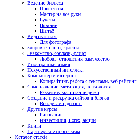
Ведение бизнеса
Профессия
Мастер на все руки
Букеты
Вязание
Шитьё
Видеомонтаж
Для фотографа
Здоровье, спорт, красота
Знакомство, соблазн, флирт
Любовь, отношения, замужество
Иностранные языки
Искусственный интеллект
Компьютер и интернет
Копирайтинг, работа с текстами, веб-райтинг
Самопознание, мотивация, психология
Развитие, воспитание детей
Создание и раскрутка сайтов и блогов
Веб-дизайн, дизайн
Другие курсы
Рисование
Инвестиции, Forex, акции
Книги
Партнерские программы
Каталог статей