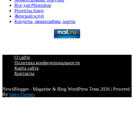
Всё для Photoshop
Рецепты блюд
Женский клуб
Кредиты, микрозаймы, карты
О сайте
Политика конфиденциальности
Карта сайта
Контакты
a6a3996d789ca2d0
NewsBlogger - Magazine & Blog WordPress Тема 2026 | Powered
By
SpiceThemes