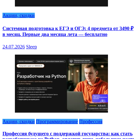
Акции, скидки
Системная подготовка к ЕГЭ и ОГЭ: 4 предмета от 3490 ₽
в месяц. Первые два месяца лета — бесплатно
24.07.2026
Sleep
Акции, скидки
Программирование
Профессия
Профессия будущего с поддержкой государства: как стать