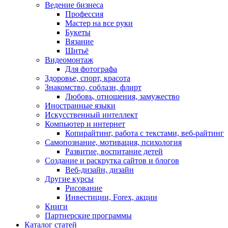
Ведение бизнеса
Профессия
Мастер на все руки
Букеты
Вязание
Шитьё
Видеомонтаж
Для фотографа
Здоровье, спорт, красота
Знакомство, соблазн, флирт
Любовь, отношения, замужество
Иностранные языки
Искусственный интеллект
Компьютер и интернет
Копирайтинг, работа с текстами, веб-райтинг
Самопознание, мотивация, психология
Развитие, воспитание детей
Создание и раскрутка сайтов и блогов
Веб-дизайн, дизайн
Другие курсы
Рисование
Инвестиции, Forex, акции
Книги
Партнерские программы
Каталог статей