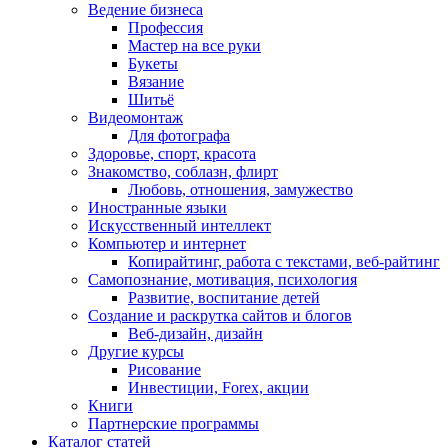
Ведение бизнеса
Профессия
Мастер на все руки
Букеты
Вязание
Шитьё
Видеомонтаж
Для фотографа
Здоровье, спорт, красота
Знакомство, соблазн, флирт
Любовь, отношения, замужество
Иностранные языки
Искусственный интеллект
Компьютер и интернет
Копирайтинг, работа с текстами, веб-райтинг
Самопознание, мотивация, психология
Развитие, воспитание детей
Создание и раскрутка сайтов и блогов
Веб-дизайн, дизайн
Другие курсы
Рисование
Инвестиции, Forex, акции
Книги
Партнерские программы
Каталог статей