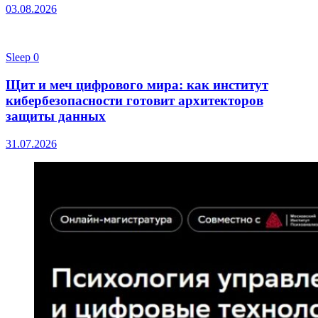
03.08.2026
Sleep
0
Щит и меч цифрового мира: как институт
кибербезопасности готовит архитекторов
защиты данных
31.07.2026