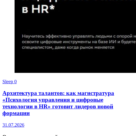
Sleep
0
Архитектура талантов: как магистратура
«Психология управления и цифровые
технологии в HR» готовит лидеров новой
формации
31.07.2026