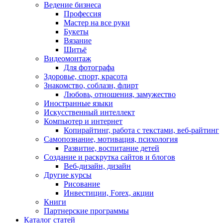
Ведение бизнеса
Профессия
Мастер на все руки
Букеты
Вязание
Шитьё
Видеомонтаж
Для фотографа
Здоровье, спорт, красота
Знакомство, соблазн, флирт
Любовь, отношения, замужество
Иностранные языки
Искусственный интеллект
Компьютер и интернет
Копирайтинг, работа с текстами, веб-райтинг
Самопознание, мотивация, психология
Развитие, воспитание детей
Создание и раскрутка сайтов и блогов
Веб-дизайн, дизайн
Другие курсы
Рисование
Инвестиции, Forex, акции
Книги
Партнерские программы
Каталог статей