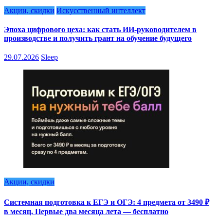
Акции, скидки
Искусственный интеллект
Эпоха цифрового цеха: как стать ИИ-руководителем в
производстве и получить грант на обучение будущего
29.07.2026
Sleep
Акции, скидки
Системная подготовка к ЕГЭ и ОГЭ: 4 предмета от 3490 ₽
в месяц. Первые два месяца лета — бесплатно