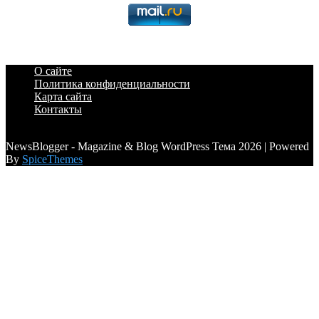
О сайте
Политика конфиденциальности
Карта сайта
Контакты
a6a3996d789ca2d0
NewsBlogger - Magazine & Blog WordPress Тема 2026 | Powered
By
SpiceThemes