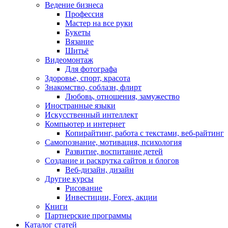
Ведение бизнеса
Профессия
Мастер на все руки
Букеты
Вязание
Шитьё
Видеомонтаж
Для фотографа
Здоровье, спорт, красота
Знакомство, соблазн, флирт
Любовь, отношения, замужество
Иностранные языки
Искусственный интеллект
Компьютер и интернет
Копирайтинг, работа с текстами, веб-райтинг
Самопознание, мотивация, психология
Развитие, воспитание детей
Создание и раскрутка сайтов и блогов
Веб-дизайн, дизайн
Другие курсы
Рисование
Инвестиции, Forex, акции
Книги
Партнерские программы
Каталог статей