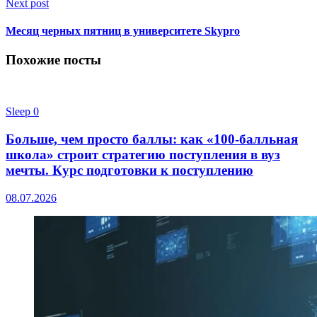
Next post
Месяц черных пятниц в университете Skypro
Похожие посты
Sleep
0
Больше, чем просто баллы: как «100-балльная
школа» строит стратегию поступления в вуз
мечты. Курс подготовки к поступлению
08.07.2026