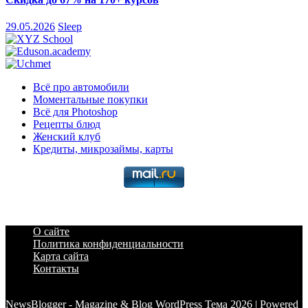
29.05.2026
Sleep
Всё про автомобили
Моментальные покупки
Всё для Photoshop
Рецепты блюд
Женский клуб
Кредиты, микрозаймы, карты
О сайте
Политика конфиденциальности
Карта сайта
Контакты
a6a3996d789ca2d0
NewsBlogger - Magazine & Blog WordPress Тема 2026 | Powered