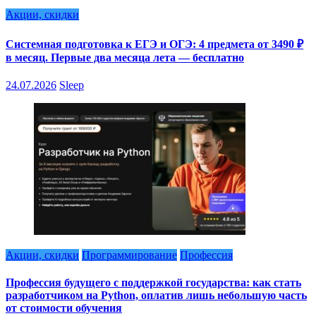
Акции, скидки
Системная подготовка к ЕГЭ и ОГЭ: 4 предмета от 3490 ₽
в месяц. Первые два месяца лета — бесплатно
24.07.2026
Sleep
Акции, скидки
Программирование
Профессия
Профессия будущего с поддержкой государства: как стать
разработчиком на Python, оплатив лишь небольшую часть
от стоимости обучения