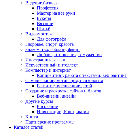
Ведение бизнеса
Профессия
Мастер на все руки
Букеты
Вязание
Шитьё
Видеомонтаж
Для фотографа
Здоровье, спорт, красота
Знакомство, соблазн, флирт
Любовь, отношения, замужество
Иностранные языки
Искусственный интеллект
Компьютер и интернет
Копирайтинг, работа с текстами, веб-райтинг
Самопознание, мотивация, психология
Развитие, воспитание детей
Создание и раскрутка сайтов и блогов
Веб-дизайн, дизайн
Другие курсы
Рисование
Инвестиции, Forex, акции
Книги
Партнерские программы
Каталог статей