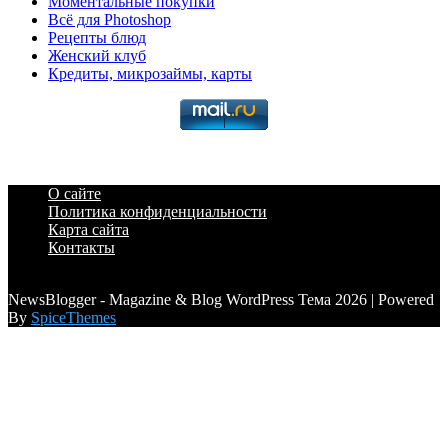
Моментальные покупки
Всё для Photoshop
Рецепты блюд
Женский клуб
Кредиты, микрозаймы, карты
О сайте
Политика конфиденциальности
Карта сайта
Контакты
a6a3996d789ca2d0
NewsBlogger - Magazine & Blog WordPress Тема 2026 | Powered
By
SpiceThemes