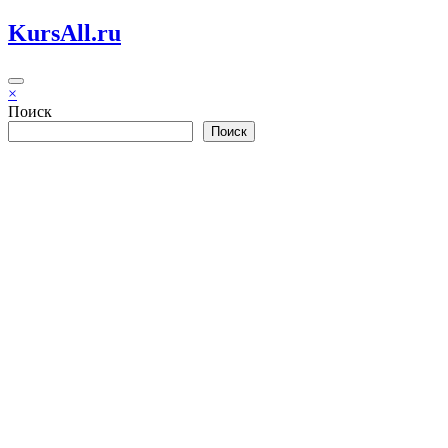
Перейти
KursAll.ru
к
содержимому
×
Поиск
Поиск