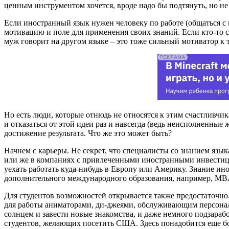
ценным инструментом хочется, вроде надо бы подтянуть, но не 
Если иностранный язык нужен человеку по работе (общаться с и
мотивацию и поле для применения своих знаний. Если кто-то соб
муж говорит на другом языке – это тоже сильный мотиватор к т
Но есть люди, которые отнюдь не относятся к этим счастливчик
и отказаться от этой идеи раз и навсегда (ведь неисполненные
достижение результата. Что же это может быть?
Начнем с карьеры. Не секрет, что специалисты со знанием язы
или же в компаниях с привлеченными иностранными инвестици
уехать работать куда-нибудь в Европу или Америку. Знание ин
дополнительного международного образования, например, MB
Для студентов возможностей открывается также предостаточно
для работы аниматорами, ди-джеями, обслуживающим персонало
солнцем и завести новые знакомства, и даже немного подзарабо
студентов, желающих посетить США. Здесь понадобится еще бол