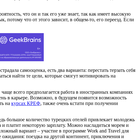
ятность, что он и так его уже знает, так как имеет высокую
, потому что от этого зависит, в общем-то, его переезд. Если
радала самооценка, есть два варианта: перестать терзать себя
аться найти те цели, которые смогут мотивировать на
, чаще всего предполагается работа в иностранных компаниях
ь в карьере. Возможно, в будущем появится возможность
ть на
курсах КРЕФ
, также очень кстати при получении
едь большое количество турецких отелей привлекает молодежь
 и платит некоторую зарплату. Можно насладиться морем и
сложный вариант – участие в программе Work and Travel для
е ожидания: поездка на другой континент, приключения и