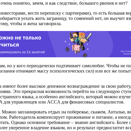
очень понятно, зачем, и как следствие, большого рвения и нет?
нвесторами, вести переписку с партнерами), то есть большая веро
ирается уехать жить заграницу, то сомнений нет, он выучит язык
ому, чтобы и жена заговорила.
ам, но у кого периодически подтачивает самолюбие. Чтобы не пост
 желания отнимают массу психологических сил) или все же попыт
ка имеют более высокое денежное вознаграждение за свою работу
ями. Это прекрасная возможность перейти на следующую ступен
остранного языка, а особенно английского, который можно изучи
A для управленцев или ACCA для финансовых специалистов.
. Можно запланировать отдых на побережье, скажем, Антальи, в
м. Работодатель компенсирует проживание и питание, а иногда
тать. Однако основное требование – знание английского. Более 
ее уверенное владение языком, но и результат предвосхитит вс