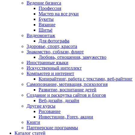
Ведение бизнеса
Профессия
Мастер на все руки
Букеты
Вязание
Шитьё
Видеомонтаж
Для фотографа
Здоровье, спорт, красота
Знакомство, соблазн, флирт
Любовь, отношения, замужество
Иностранные языки
Искусственный интеллект
Компьютер и интернет
Копирайтинг, работа с текстами, веб-райтинг
Самопознание, мотивация, психология
Развитие, воспитание детей
Создание и раскрутка сайтов и блогов
Веб-дизайн, дизайн
Другие курсы
Рисование
Инвестиции, Forex, акции
Книги
Партнерские программы
Каталог статей