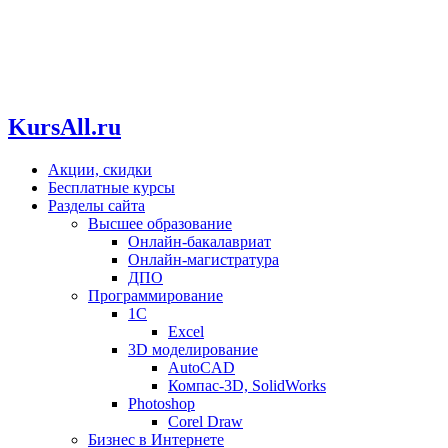
KursAll.ru
Акции, скидки
Бесплатные курсы
Разделы сайта
Высшее образование
Онлайн-бакалавриат
Онлайн-магистратура
ДПО
Программирование
1С
Excel
3D моделирование
AutoCAD
Компас-3D, SolidWorks
Photoshop
Corel Draw
Бизнес в Интернете