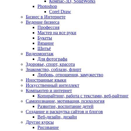
Компас-3D, SolidWorks
Photoshop
Corel Draw
Бизнес в Интернете
Ведение бизнеса
Профессия
Мастер на все руки
Букеты
Вязание
Шитьё
Видеомонтаж
Для фотографа
Здоровье, спорт, красота
Знакомство, соблазн, флирт
Любовь, отношения, замужество
Иностранные языки
Искусственный интеллект
Компьютер и интернет
Копирайтинг, работа с текстами, веб-райтинг
Самопознание, мотивация, психология
Развитие, воспитание детей
Создание и раскрутка сайтов и блогов
Веб-дизайн, дизайн
Другие курсы
Рисование