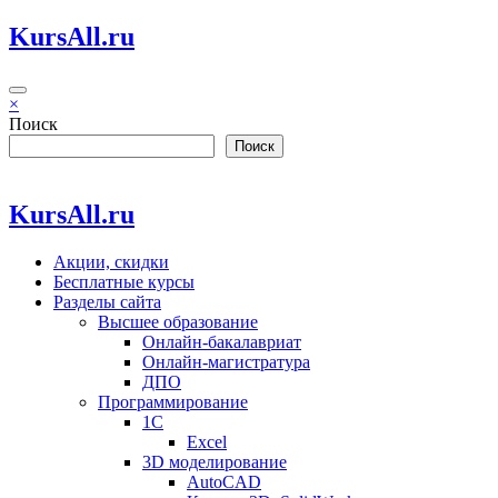
Перейти
KursAll.ru
к
содержимому
×
Поиск
Поиск
KursAll.ru
Акции, скидки
Бесплатные курсы
Разделы сайта
Высшее образование
Онлайн-бакалавриат
Онлайн-магистратура
ДПО
Программирование
1С
Excel
3D моделирование
AutoCAD