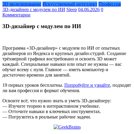
3D моделирование
Искусственный интеллект
Профессия
3D‑дизайнер с модулем по ИИ
Sleep
04.06.2026
0
Комментарии
3D‑дизайнер с модулем по ИИ
Программа «3D‑дизайнер» с модулем по ИИ от опытных
дизайнеров из Яндекса и крупных дизайн-студий. Создание
трёхмерной графики востребовано и освоить 3D может
каждый. Специальные навыки или опыт не нужны — вас
обучат всему с нуля. Главное — иметь компьютер и
достаточно времени для занятий.
19 первых уроков бесплатны.
Попробуйте и узнайте
, подходят
ли вам профессия и формат обучения.
Освоите всё, что нужно знать и уметь 3D‑дизайнеру:
— Изучите теорию в интерактивном учебнике.
— Отточите навыки в ключевых инструментах.
— Погрузитесь в реальные рабочие задачи.