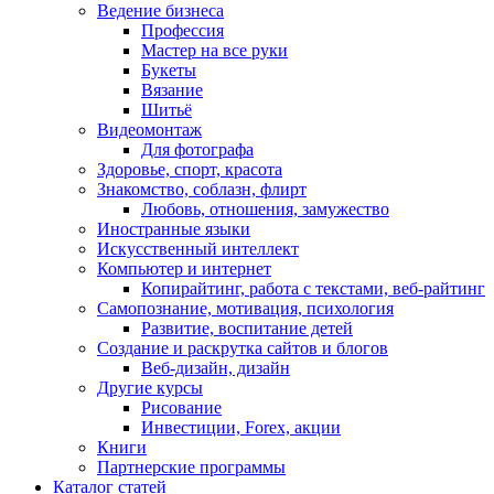
Ведение бизнеса
Профессия
Мастер на все руки
Букеты
Вязание
Шитьё
Видеомонтаж
Для фотографа
Здоровье, спорт, красота
Знакомство, соблазн, флирт
Любовь, отношения, замужество
Иностранные языки
Искусственный интеллект
Компьютер и интернет
Копирайтинг, работа с текстами, веб-райтинг
Самопознание, мотивация, психология
Развитие, воспитание детей
Создание и раскрутка сайтов и блогов
Веб-дизайн, дизайн
Другие курсы
Рисование
Инвестиции, Forex, акции
Книги
Партнерские программы
Каталог статей