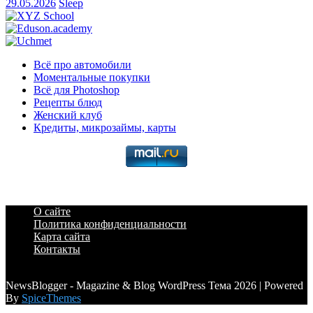
29.05.2026
Sleep
Всё про автомобили
Моментальные покупки
Всё для Photoshop
Рецепты блюд
Женский клуб
Кредиты, микрозаймы, карты
О сайте
Политика конфиденциальности
Карта сайта
Контакты
a6a3996d789ca2d0
NewsBlogger - Magazine & Blog WordPress Тема 2026 | Powered
By
SpiceThemes