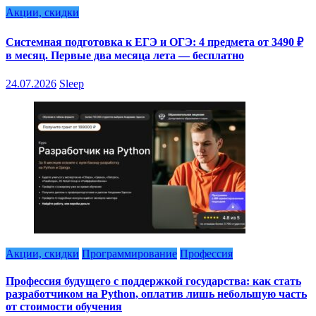
Акции, скидки
Системная подготовка к ЕГЭ и ОГЭ: 4 предмета от 3490 ₽
в месяц. Первые два месяца лета — бесплатно
24.07.2026
Sleep
Акции, скидки
Программирование
Профессия
Профессия будущего с поддержкой государства: как стать
разработчиком на Python, оплатив лишь небольшую часть
от стоимости обучения