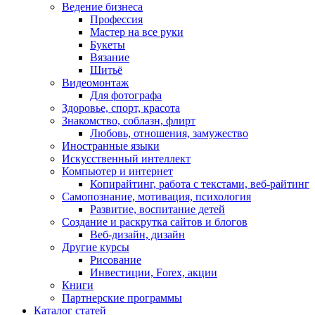
Ведение бизнеса
Профессия
Мастер на все руки
Букеты
Вязание
Шитьё
Видеомонтаж
Для фотографа
Здоровье, спорт, красота
Знакомство, соблазн, флирт
Любовь, отношения, замужество
Иностранные языки
Искусственный интеллект
Компьютер и интернет
Копирайтинг, работа с текстами, веб-райтинг
Самопознание, мотивация, психология
Развитие, воспитание детей
Создание и раскрутка сайтов и блогов
Веб-дизайн, дизайн
Другие курсы
Рисование
Инвестиции, Forex, акции
Книги
Партнерские программы
Каталог статей