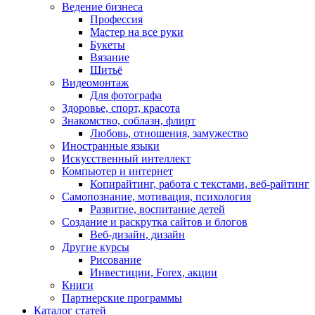
Ведение бизнеса
Профессия
Мастер на все руки
Букеты
Вязание
Шитьё
Видеомонтаж
Для фотографа
Здоровье, спорт, красота
Знакомство, соблазн, флирт
Любовь, отношения, замужество
Иностранные языки
Искусственный интеллект
Компьютер и интернет
Копирайтинг, работа с текстами, веб-райтинг
Самопознание, мотивация, психология
Развитие, воспитание детей
Создание и раскрутка сайтов и блогов
Веб-дизайн, дизайн
Другие курсы
Рисование
Инвестиции, Forex, акции
Книги
Партнерские программы
Каталог статей