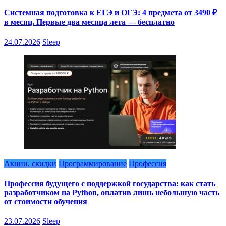
Системная подготовка к ЕГЭ и ОГЭ: 4 предмета от 3490 ₽
в месяц. Первые два месяца лета — бесплатно
24.07.2026
Sleep
Акции, скидки
Программирование
Профессия
Профессия будущего с поддержкой государства: как стать
разработчиком на Python, оплатив лишь небольшую часть
от стоимости обучения
23.07.2026
Sleep