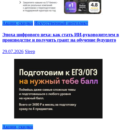
Акции, скидки
Искусственный интеллект
Эпоха цифрового цеха: как стать ИИ-руководителем в
производстве и получить грант на обучение будущего
29.07.2026
Sleep
Акции, скидки