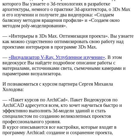
которого Вы узнаете о 3d-технологиях в разработке
архитектуры, немного о практике 3d-архитектора, о 3Ds Max
и его изучении и получите два видеоурока: «Создаем
балясину методом вращения профиля» и «Создаем окно
методом poly-моделирования».
— «Интерьеры в 3Ds Max. Оптимизация проекта». Вы узнаете
как можно существенно оптимизировать свою работу над
проектами интерьеров в программе 3Ds Max.
—
«Визуализатор V-Ray. Углубленное изучение»
. В этом
видеокурсе Вы найдете подробное описание работы с
материалами, источниками света, съемочными камерами и
параметрами визуализатора.
И познакомиться с курсом партнера Сергея Михаила
Холодова:
— «Пакет курсов по ArchiCad». Пакет Видеокурсов по
ArchiCAD адресуется всем, кто хочет научиться быстро и
эффективно выполнять 3d-модели зданий и стать
специалистом по созданию великолепных проектов
профессионального уровня.
В курсе описываются все настройки, которые входят в
программу Archicad: создание и сохранение проекта,