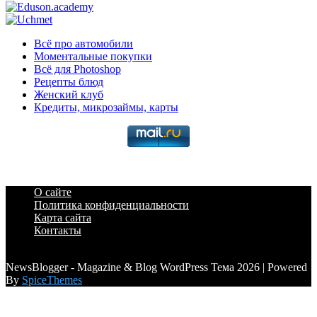
Всё про автомобили
Моментальные покупки
Всё для Photoshop
Рецепты блюд
Женский клуб
Кредиты, микрозаймы, карты
О сайте
Политика конфиденциальности
Карта сайта
Контакты
a6a3996d789ca2d0
NewsBlogger - Magazine & Blog WordPress Тема 2026 | Powered
By
SpiceThemes