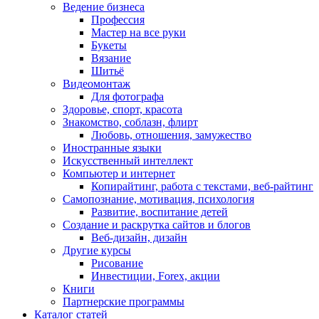
Ведение бизнеса
Профессия
Мастер на все руки
Букеты
Вязание
Шитьё
Видеомонтаж
Для фотографа
Здоровье, спорт, красота
Знакомство, соблазн, флирт
Любовь, отношения, замужество
Иностранные языки
Искусственный интеллект
Компьютер и интернет
Копирайтинг, работа с текстами, веб-райтинг
Самопознание, мотивация, психология
Развитие, воспитание детей
Создание и раскрутка сайтов и блогов
Веб-дизайн, дизайн
Другие курсы
Рисование
Инвестиции, Forex, акции
Книги
Партнерские программы
Каталог статей