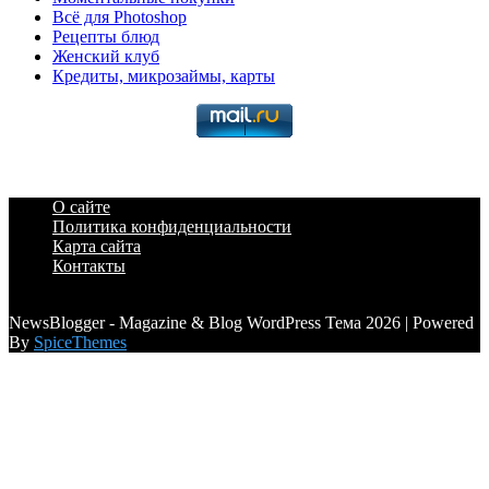
Всё для Photoshop
Рецепты блюд
Женский клуб
Кредиты, микрозаймы, карты
О сайте
Политика конфиденциальности
Карта сайта
Контакты
a6a3996d789ca2d0
NewsBlogger - Magazine & Blog WordPress Тема 2026 | Powered
By
SpiceThemes