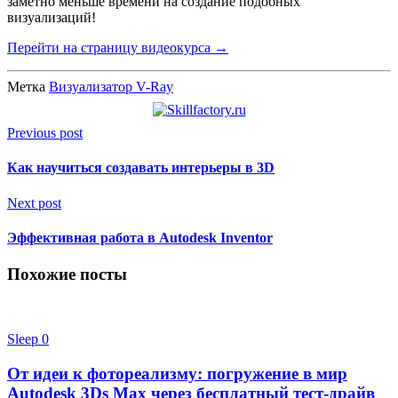
заметно меньше времени на создание подобных
визуализаций!
Перейти на страницу видеокурса →
Метка
Визуализатор V-Ray
Previous post
Как научиться создавать интерьеры в 3D
Next post
Эффективная работа в Autodesk Inventor
Похожие посты
Sleep
0
От идеи к фотореализму: погружение в мир
Autodesk 3Ds Max через бесплатный тест-драйв