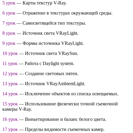
5 урок
— Карты текстур V-Ray.
6 урок
— Отражение в текстурах окружающей среды.
7 урок
— Самосветящейся тип текстуры.
8 урок
— Источник света VRayLight.
9 урок
— Формы источника VRayLight.
10 урок
— Источник света VRaySun.
11 урок
— Работа с Daylight system.
12 урок
— Создание световых пятен.
13 урок
— Источник VRayAmbientLight.
14 урок
— Исключение объектов из списка освещаемых.
15 урок
— Использование физически точной съемочной
камеры V-Ray.
16 урок
— Виньетирование и баланс белого цвета.
17 урок
— Пределы видимости съемочных камер.