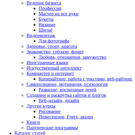
Ведение бизнеса
Профессия
Мастер на все руки
Букеты
Вязание
Шитьё
Видеомонтаж
Для фотографа
Здоровье, спорт, красота
Знакомство, соблазн, флирт
Любовь, отношения, замужество
Иностранные языки
Искусственный интеллект
Компьютер и интернет
Копирайтинг, работа с текстами, веб-райтинг
Самопознание, мотивация, психология
Развитие, воспитание детей
Создание и раскрутка сайтов и блогов
Веб-дизайн, дизайн
Другие курсы
Рисование
Инвестиции, Forex, акции
Книги
Партнерские программы
Каталог статей