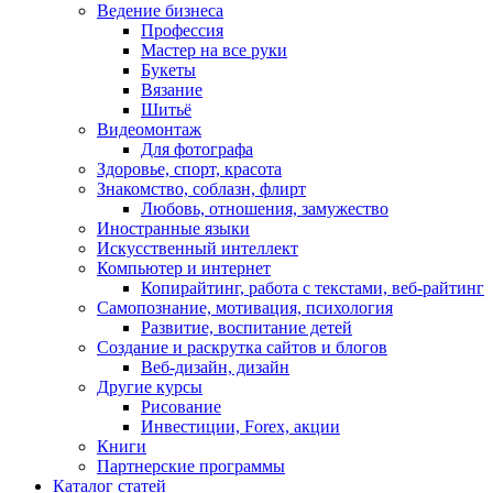
Ведение бизнеса
Профессия
Мастер на все руки
Букеты
Вязание
Шитьё
Видеомонтаж
Для фотографа
Здоровье, спорт, красота
Знакомство, соблазн, флирт
Любовь, отношения, замужество
Иностранные языки
Искусственный интеллект
Компьютер и интернет
Копирайтинг, работа с текстами, веб-райтинг
Самопознание, мотивация, психология
Развитие, воспитание детей
Создание и раскрутка сайтов и блогов
Веб-дизайн, дизайн
Другие курсы
Рисование
Инвестиции, Forex, акции
Книги
Партнерские программы
Каталог статей