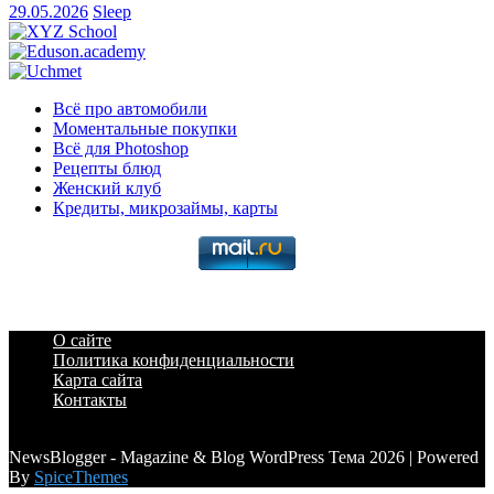
29.05.2026
Sleep
Всё про автомобили
Моментальные покупки
Всё для Photoshop
Рецепты блюд
Женский клуб
Кредиты, микрозаймы, карты
О сайте
Политика конфиденциальности
Карта сайта
Контакты
a6a3996d789ca2d0
NewsBlogger - Magazine & Blog WordPress Тема 2026 | Powered
By
SpiceThemes