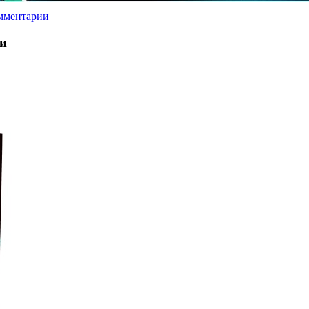
мментарии
ии