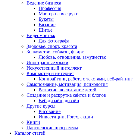
Ведение бизнеса
Профессия
Мастер на все руки
Букеты
Вязание
Шитьё
Видеомонтаж
Для фотографа
Здоровье, спорт, красота
Знакомство, соблазн, флирт
Любовь, отношения, замужество
Иностранные языки
Искусственный интеллект
Компьютер и интернет
Копирайтинг, работа с текстами, веб-райтинг
Самопознание, мотивация, психология
Развитие, воспитание детей
Создание и раскрутка сайтов и блогов
Веб-дизайн, дизайн
Другие курсы
Рисование
Инвестиции, Forex, акции
Книги
Партнерские программы
Каталог статей