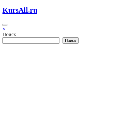
Перейти
KursAll.ru
к
содержимому
×
Поиск
Поиск