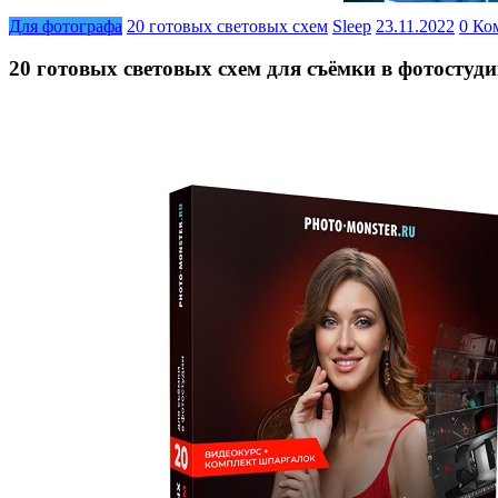
Для фотографа
20 готовых световых схем
Sleep
23.11.2022
0 Ко
20 готовых световых схем для съёмки в фотостуд