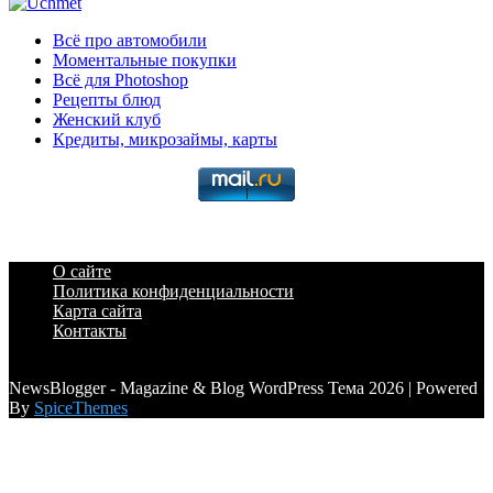
Всё про автомобили
Моментальные покупки
Всё для Photoshop
Рецепты блюд
Женский клуб
Кредиты, микрозаймы, карты
О сайте
Политика конфиденциальности
Карта сайта
Контакты
a6a3996d789ca2d0
NewsBlogger - Magazine & Blog WordPress Тема 2026 | Powered
By
SpiceThemes