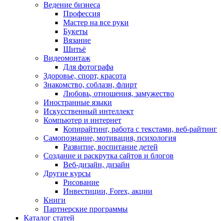
Ведение бизнеса
Профессия
Мастер на все руки
Букеты
Вязание
Шитьё
Видеомонтаж
Для фотографа
Здоровье, спорт, красота
Знакомство, соблазн, флирт
Любовь, отношения, замужество
Иностранные языки
Искусственный интеллект
Компьютер и интернет
Копирайтинг, работа с текстами, веб-райтинг
Самопознание, мотивация, психология
Развитие, воспитание детей
Создание и раскрутка сайтов и блогов
Веб-дизайн, дизайн
Другие курсы
Рисование
Инвестиции, Forex, акции
Книги
Партнерские программы
Каталог статей