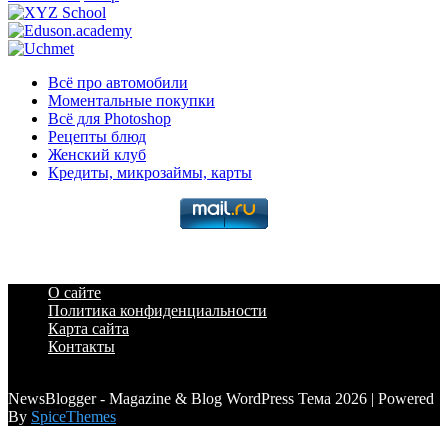
Всё про автомобили
Моментальные покупки
Всё для Photoshop
Рецепты блюд
Женский клуб
Кредиты, микрозаймы, карты
О сайте
Политика конфиденциальности
Карта сайта
Контакты
a6a3996d789ca2d0
NewsBlogger - Magazine & Blog WordPress Тема 2026 | Powered
By
SpiceThemes