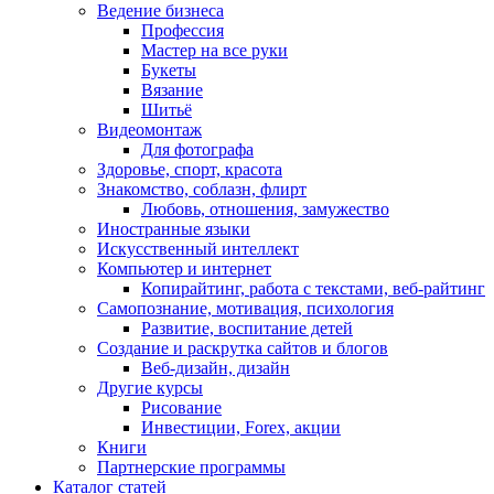
Ведение бизнеса
Профессия
Мастер на все руки
Букеты
Вязание
Шитьё
Видеомонтаж
Для фотографа
Здоровье, спорт, красота
Знакомство, соблазн, флирт
Любовь, отношения, замужество
Иностранные языки
Искусственный интеллект
Компьютер и интернет
Копирайтинг, работа с текстами, веб-райтинг
Самопознание, мотивация, психология
Развитие, воспитание детей
Создание и раскрутка сайтов и блогов
Веб-дизайн, дизайн
Другие курсы
Рисование
Инвестиции, Forex, акции
Книги
Партнерские программы
Каталог статей