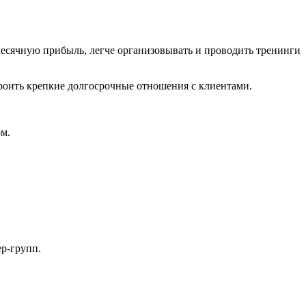
месячную прибыль, легче организовывать и проводить тренинги
роить крепкие долгосрочные отношения с клиентами.
м.
ер-групп.