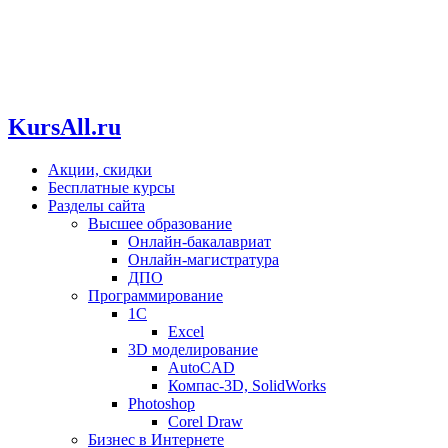
KursAll.ru
Акции, скидки
Бесплатные курсы
Разделы сайта
Высшее образование
Онлайн-бакалавриат
Онлайн-магистратура
ДПО
Программирование
1С
Excel
3D моделирование
AutoCAD
Компас-3D, SolidWorks
Photoshop
Corel Draw
Бизнес в Интернете