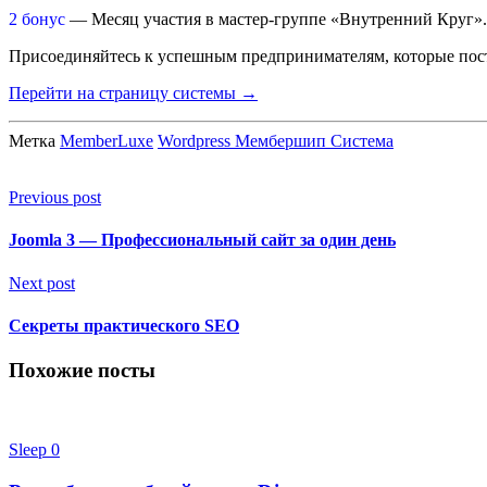
2 бонус
— Месяц участия в мастер-группе «Внутренний Круг».
Присоединяйтесь к успешным предпринимателям, которые по
Перейти на страницу системы →
Метка
MemberLuxe
Wordpress Мембершип Система
Previous post
Joomla 3 — Профессиональный сайт за один день
Next post
Секреты практического SEO
Похожие посты
Sleep
0