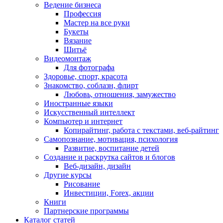
Ведение бизнеса
Профессия
Мастер на все руки
Букеты
Вязание
Шитьё
Видеомонтаж
Для фотографа
Здоровье, спорт, красота
Знакомство, соблазн, флирт
Любовь, отношения, замужество
Иностранные языки
Искусственный интеллект
Компьютер и интернет
Копирайтинг, работа с текстами, веб-райтинг
Самопознание, мотивация, психология
Развитие, воспитание детей
Создание и раскрутка сайтов и блогов
Веб-дизайн, дизайн
Другие курсы
Рисование
Инвестиции, Forex, акции
Книги
Партнерские программы
Каталог статей