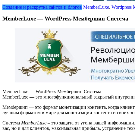
Создание и раскрутка сайтов и блогов
MemberLuxe
,
Wordpress
MemberLuxe — WordPress Мембершип Система
MemberLuxe — WordPress Мембершип Система
MemberLuxe — это многофункциональный закрытый внутренний
Мембершип — это формат монетизации контента, когда клиенты
лучшим форматом в мире для монетизации контента и своих зн
Система
MemberLuxe
– это защита от угона вашей информации,
вас, но и для клиентов, максимальная прибыль, устранение те