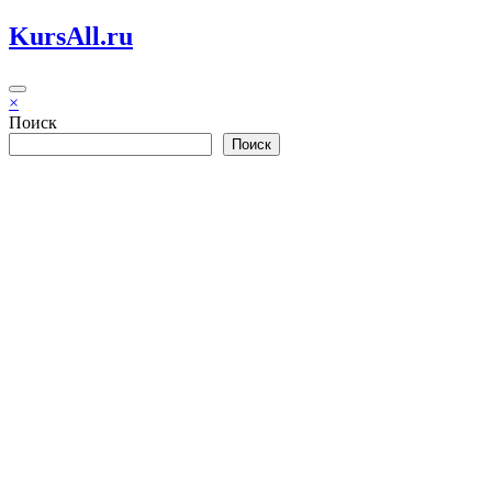
Перейти
KursAll.ru
к
содержимому
×
Поиск
Поиск