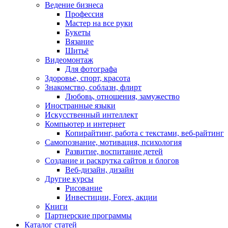
Ведение бизнеса
Профессия
Мастер на все руки
Букеты
Вязание
Шитьё
Видеомонтаж
Для фотографа
Здоровье, спорт, красота
Знакомство, соблазн, флирт
Любовь, отношения, замужество
Иностранные языки
Искусственный интеллект
Компьютер и интернет
Копирайтинг, работа с текстами, веб-райтинг
Самопознание, мотивация, психология
Развитие, воспитание детей
Создание и раскрутка сайтов и блогов
Веб-дизайн, дизайн
Другие курсы
Рисование
Инвестиции, Forex, акции
Книги
Партнерские программы
Каталог статей