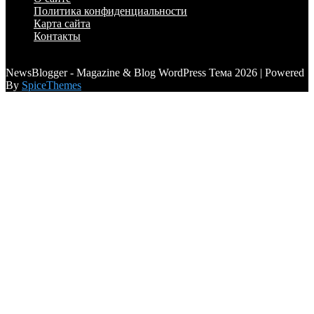
Политика конфиденциальности
Карта сайта
Контакты
a6a3996d789ca2d0
NewsBlogger - Magazine & Blog WordPress Тема 2026 | Powered
By
SpiceThemes