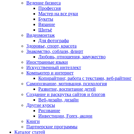
Ведение бизнеса
Профессия
Мастер на все руки
Букеты
Вязание
Шитьё
Видеомонтаж
Для фотографа
Здоровье, спорт, красота
Знакомство, соблазн, флирт
Любовь, отношения, замужество
Иностранные языки
Искусственный интеллект
Компьютер и интернет
Копирайтинг, работа с текстами, веб-райтинг
Самопознание, мотивация, психология
Развитие, воспитание детей
Создание и раскрутка сайтов и блогов
Веб-дизайн, дизайн
Другие курсы
Рисование
Инвестиции, Forex, акции
Книги
Партнерские программы
Каталог статей