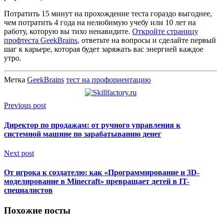
Потратить 15 минут на прохождение теста гораздо выгоднее,
чем потратить 4 года на нелюбимую учебу или 10 лет на
работу, которую вы тихо ненавидите.
Откройте страницу
профтеста GeekBrains
, ответьте на вопросы и сделайте первый
шаг к карьере, которая будет заряжать вас энергией каждое
утро.
Метка
GeekBrains
тест на профориентацию
Previous post
Директор по продажам: от ручного управления к
системной машине по зарабатыванию денег
Next post
От игрока к создателю: как «Программирование и 3D-
моделирование в Minecraft» превращает детей в IT-
специалистов
Похожие посты