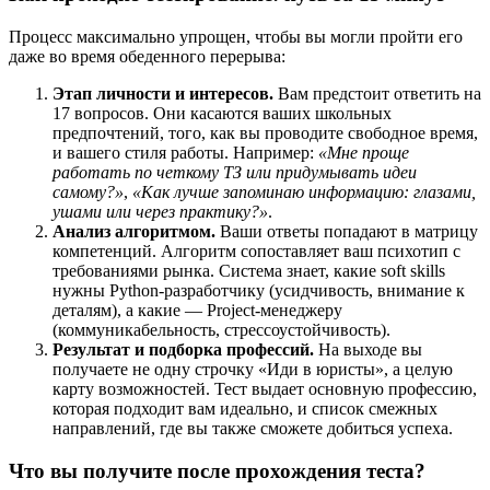
Процесс максимально упрощен, чтобы вы могли пройти его
даже во время обеденного перерыва:
Этап личности и интересов.
Вам предстоит ответить на
17 вопросов. Они касаются ваших школьных
предпочтений, того, как вы проводите свободное время,
и вашего стиля работы. Например:
«Мне проще
работать по четкому ТЗ или придумывать идеи
самому?»
,
«Как лучше запоминаю информацию: глазами,
ушами или через практику?»
.
Анализ алгоритмом.
Ваши ответы попадают в матрицу
компетенций. Алгоритм сопоставляет ваш психотип с
требованиями рынка. Система знает, какие soft skills
нужны Python-разработчику (усидчивость, внимание к
деталям), а какие — Project-менеджеру
(коммуникабельность, стрессоустойчивость).
Результат и подборка профессий.
На выходе вы
получаете не одну строчку «Иди в юристы», а целую
карту возможностей. Тест выдает основную профессию,
которая подходит вам идеально, и список смежных
направлений, где вы также сможете добиться успеха.
Что вы получите после прохождения теста?