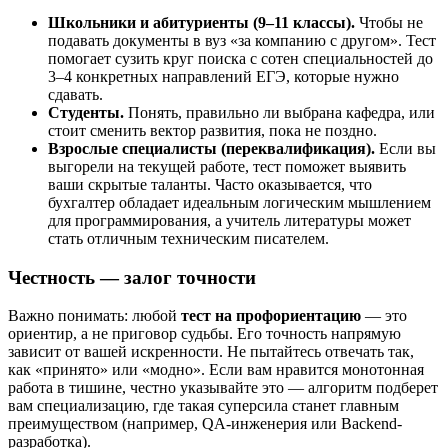
Школьники и абитуриенты (9–11 классы).
Чтобы не
подавать документы в вуз «за компанию с другом». Тест
помогает сузить круг поиска с сотен специальностей до
3–4 конкретных направлений ЕГЭ, которые нужно
сдавать.
Студенты.
Понять, правильно ли выбрана кафедра, или
стоит сменить вектор развития, пока не поздно.
Взрослые специалисты (переквалификация).
Если вы
выгорели на текущей работе, тест поможет выявить
ваши скрытые таланты. Часто оказывается, что
бухгалтер обладает идеальным логическим мышлением
для программирования, а учитель литературы может
стать отличным техническим писателем.
Честность — залог точности
Важно понимать: любой
тест на профориентацию
— это
ориентир, а не приговор судьбы. Его точность напрямую
зависит от вашей искренности. Не пытайтесь отвечать так,
как «принято» или «модно». Если вам нравится монотонная
работа в тишине, честно указывайте это — алгоритм подберет
вам специализацию, где такая суперсила станет главным
преимуществом (например, QA-инженерия или Backend-
разработка).