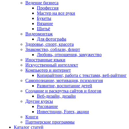
Ведение бизнеса
Профессия
Мастер на все руки
Букеты
Вязание
Шитьё
Видеомонтаж
Для фотографа
Здоровье, спорт, красота
Знакомство, соблазн, флирт
Любовь, отношения, замужество
Иностранные языки
Искусственный интеллект
Компьютер и интернет
Копирайтинг, работа с текстами, веб-райтинг
Самопознание, мотивация, психология
Развитие, воспитание детей
Создание и раскрутка сайтов и блогов
Веб-дизайн, дизайн
Другие курсы
Рисование
Инвестиции, Forex, акции
Книги
Партнерские программы
Каталог статей