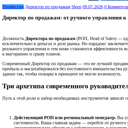
Профессия
Директор по продажам
Sleep
09.07.2026
0 Коммента
Директор по продажам: от ручного управления к
Должность
Директора по продажам
(РОП, Head of Sales) — од
исключительно в деньгах и доле рынка. Но парадокс заключает
реального управления и тем ниже становится эффективность вс
к выгоранию и срыву планов.
Современный Директор по продажам — это не лучший продавец 
прибыль и масштабировался без постоянного вмешательства рук
здание так, чтобы пожары в принципе не могли возникнуть.
Три архетипа современного руководите
Путь к этой роли и набор необходимых инструментов зависят от
Действующий РОП или региональный менеджер.
Вы уж
системности. Ваша главная задача — перейти от ручного 
аргументированно общаться с собственником, и внедрить