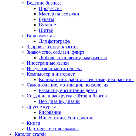
Ведение бизнеса
Профессия
Мастер на все руки
Букеты
Вязание
Шитьё
Видеомонтаж
Для фотографа
Здоровье, спорт, красота
Знакомство, соблазн, флирт
Любовь, отношения, замужество
Иностранные языки
Искусственный интеллект
Компьютер и интернет
Копирайтинг, работа с текстами, веб-райтинг
Самопознание, мотивация, психология
Развитие, воспитание детей
Создание и раскрутка сайтов и блогов
Веб-дизайн, дизайн
Другие курсы
Рисование
Инвестиции, Forex, акции
Книги
Партнерские программы
Каталог статей