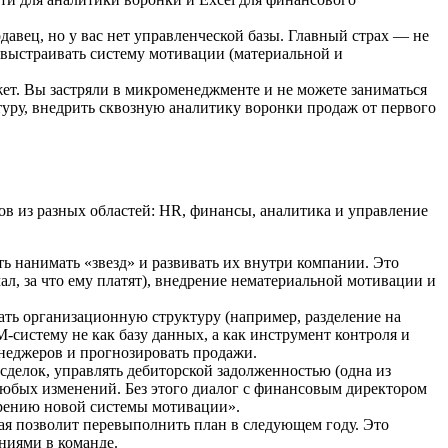
авец, но у вас нет управленческой базы. Главный страх — не
к выстраивать систему мотивации (материальной и
жет. Вы застряли в микроменеджменте и не можете заниматься
ктуру, внедрить сквозную аналитику воронки продаж от первого
ов из разных областей: HR, финансы, аналитика и управление
 нанимать «звезд» и развивать их внутри компании. Это
л, за что ему платят), внедрение нематериальной мотивации и
ать организационную структуру (например, разделение на
-систему не как базу данных, а как инструмент контроля и
енеджеров и прогнозировать продажи.
делок, управлять дебиторской задолженностью (одна из
любых изменений. Без этого диалог с финансовым директором
едрению новой системы мотивации».
рая позволит перевыполнить план в следующем году. Это
ниями в команде.