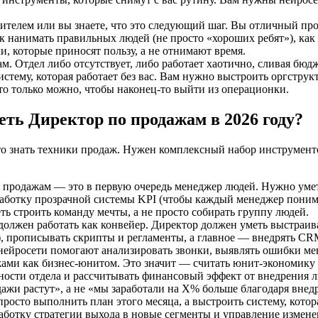
ителем или вы знаете, что это следующий шаг. Вы отличный прод
ак нанимать правильных людей (не просто «хороших ребят»), ка
и, которые приносят пользу, а не отнимают время.
м. Отдел либо отсутствует, либо работает хаотично, сливая бюд
стему, которая работает без вас. Вам нужно выстроить оргстру
то только можно, чтобы наконец-то выйти из операционки.
ть Директор по продажам в 2026 году?
сто знать техники продаж. Нужен комплексный набор инструмент
продажам — это в первую очередь менеджер людей. Нужно уметь
работку прозрачной системы KPI (чтобы каждый менеджер понима
 строить команду мечты, а не просто собирать группу людей.
олжен работать как конвейер. Директор должен уметь выстраив
, прописывать скрипты и регламенты, а главное — внедрять CRM
 нейросети помогают анализировать звонки, выявлять ошибки м
ми как бизнес-юнитом. Это значит — считать юнит-экономику с
ности отдела и рассчитывать финансовый эффект от внедрения 
одажи растут», а не «мы заработали на X% больше благодаря вн
просто выполнить план этого месяца, а выстроить систему, кото
работку стратегии выхода в новые сегменты и управление измене