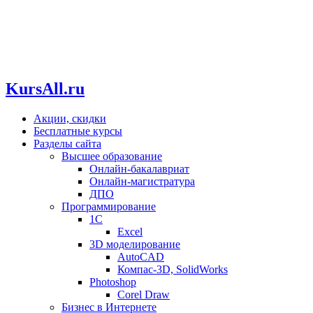
KursAll.ru
Акции, скидки
Бесплатные курсы
Разделы сайта
Высшее образование
Онлайн-бакалавриат
Онлайн-магистратура
ДПО
Программирование
1С
Excel
3D моделирование
AutoCAD
Компас-3D, SolidWorks
Photoshop
Corel Draw
Бизнес в Интернете