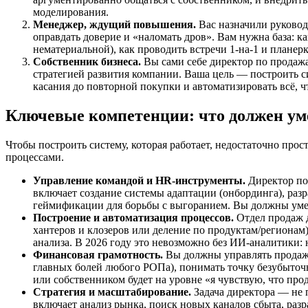
моделирования.
Менеджер, ждущий повышения.
Вас назначили руковод
оправдать доверие и «наломать дров». Вам нужна база: к
нематериальной), как проводить встречи 1-на-1 и планерк
Собственник бизнеса.
Вы сами себе директор по продажа
стратегией развития компании. Ваша цель — построить си
касания до повторной покупки и автоматизировать всё, ч
Ключевые компетенции: что должен уме
Чтобы построить систему, которая работает, недостаточно про
процессами.
Управление командой и HR-инструменты.
Директор по 
включает создание системы адаптации (онбординга), раз
геймификации для борьбы с выгоранием. Вы должны уметь
Построение и автоматизация процессов.
Отдел продаж д
хантеров и клозеров или деление по продуктам/регионам)
анализа. В 2026 году это невозможно без ИИ-аналитики:
Финансовая грамотность.
Вы должны управлять продажа
главных болей любого РОПа), понимать точку безубыточ
или собственником будет на уровне «я чувствую, что пр
Стратегия и масштабирование.
Задача директора — не 
включает анализ рынка, поиск новых каналов сбыта, раз