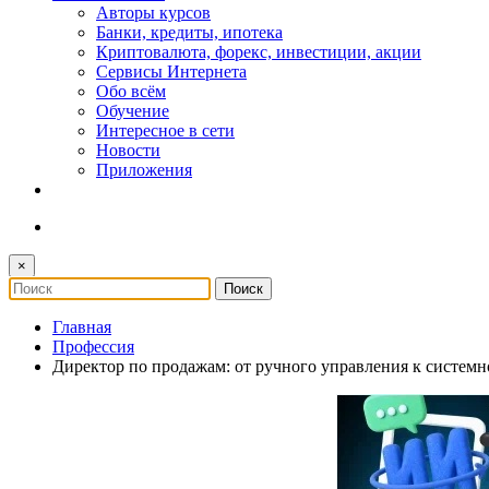
Авторы курсов
Банки, кредиты, ипотека
Криптовалюта, форекс, инвестиции, акции
Сервисы Интернета
Обо всём
Обучение
Интересное в сети
Новости
Приложения
×
Главная
Профессия
Директор по продажам: от ручного управления к систем