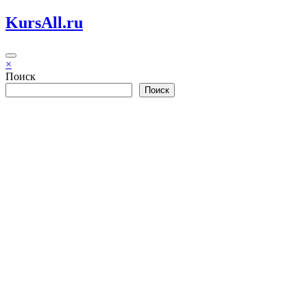
Перейти
KursAll.ru
к
содержимому
×
Поиск
Поиск