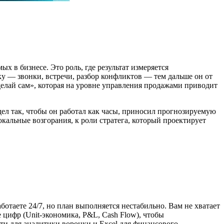
х в бизнесе. Это роль, где результат измеряется
ку — звонки, встречи, разбор конфликтов — тем дальше он от
делай сам», которая на уровне управления продажами приводит
ел так, чтобы он работал как часы, приносил прогнозируемую
кальные возгорания, к роли стратега, который проектирует
ботаете 24/7, но план выполняется нестабильно. Вам не хватает
 цифр (Unit-экономика, P&L, Cash Flow), чтобы
ти для аналитики воронки и Excel для финансового