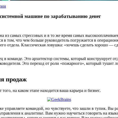
рии
 системной машине по зарабатыванию денег
на из самых стрессовых и в то же время самых высокооплачиваемы
ся в том, что чем больше руководитель погружается в операцион
его отдела. Классическая ловушка: «хочешь сделать хорошо — с
в команде. Это архитектор системы, который конструирует отд
оводителя. Это переход от роли «пожарного», который тушит ло
ля продаж
 того, на каком этапе находится ваша карьера и бизнес.
е управляете командой, но чувствуете, что зашли в тупик. Вы ра
управления к аналитике. Вам нужно научиться говорить на языке
 инструменты, которые снимут с вас рутину. Вам нужны нейросе