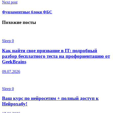
Next post
Фундаментные блоки ФБС
Похожие посты
Sleep
0
Как найти свое призвание в IT: подробный
разбор бесплатного теста на профориентацию от
GeekBrains
09.07.2026
Sleep
0
Ваш курс по нейросетям + полный доступ к
Нейрохабу!