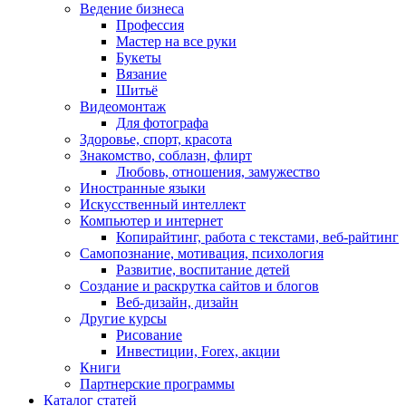
Ведение бизнеса
Профессия
Мастер на все руки
Букеты
Вязание
Шитьё
Видеомонтаж
Для фотографа
Здоровье, спорт, красота
Знакомство, соблазн, флирт
Любовь, отношения, замужество
Иностранные языки
Искусственный интеллект
Компьютер и интернет
Копирайтинг, работа с текстами, веб-райтинг
Самопознание, мотивация, психология
Развитие, воспитание детей
Создание и раскрутка сайтов и блогов
Веб-дизайн, дизайн
Другие курсы
Рисование
Инвестиции, Forex, акции
Книги
Партнерские программы
Каталог статей