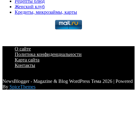
Рецепты блюд
Женский клуб
Кредиты, микрозаймы, карты
О сайте
Политика конфиденциальности
Карта сайта
Контакты
a6a3996d789ca2d0
NewsBlogger - Magazine & Blog WordPress Тема 2026 | Powered
By
SpiceThemes