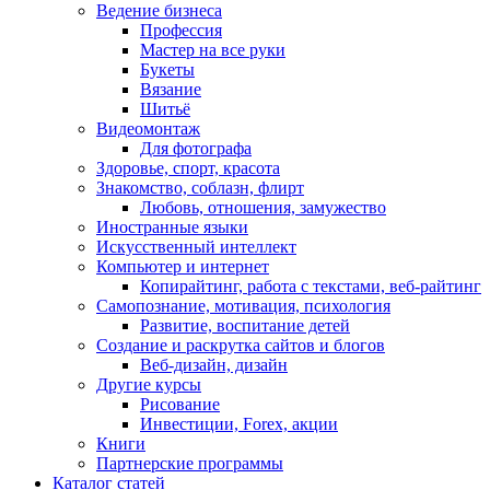
Ведение бизнеса
Профессия
Мастер на все руки
Букеты
Вязание
Шитьё
Видеомонтаж
Для фотографа
Здоровье, спорт, красота
Знакомство, соблазн, флирт
Любовь, отношения, замужество
Иностранные языки
Искусственный интеллект
Компьютер и интернет
Копирайтинг, работа с текстами, веб-райтинг
Самопознание, мотивация, психология
Развитие, воспитание детей
Создание и раскрутка сайтов и блогов
Веб-дизайн, дизайн
Другие курсы
Рисование
Инвестиции, Forex, акции
Книги
Партнерские программы
Каталог статей