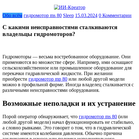
Обо всём
гидромотор ms 80
Sleep
15.03.2024
0 Комментарии
С какими неисправностями сталкиваются
владельцы гидромоторов?
Гидромоторы — весьма востребованное оборудование. Они
применяются во множестве сфере. Например, ими оснащают
сельскохозяйственное или промышленное оборудование для
перекачки гидравлической жидкости. При желании
приобрести
гидромотор mp 80
или любой другой модели
можно в профильной фирме. Иногда владелец сталкивается с
различными неисправностями оборудования.
Возможные неполадки и их устранение
Порой оператор обнаруживает, что
гидромотор ms 80
(или
любой другой модели) начал функционировать не стабильно,
а словно рывками. Это говорит о том, что в гидравлической
системе имеются колебания давления. Обычно причина
заключается в износе или поломке исполнительного