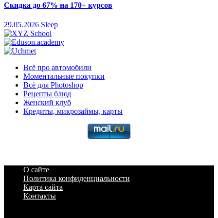
Скидка до 67% на 170+ курсов
29.05.2026
Sleep
Всё про автомобили
Моментальные покупки
Всё для Photoshop
Рецепты блюд
Женский клуб
Кредиты, микрозаймы, карты
О сайте
Политика конфиденциальности
Карта сайта
Контакты
a6a3996d789ca2d0