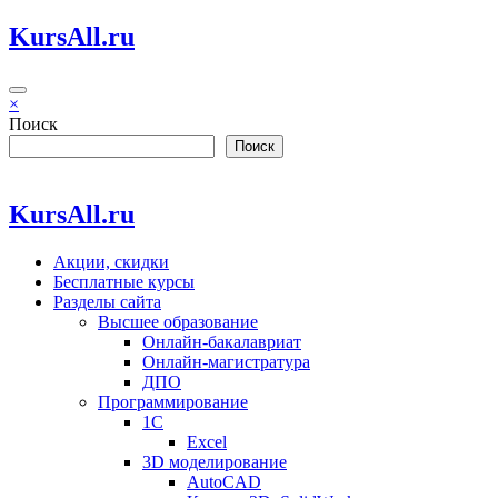
Перейти
KursAll.ru
к
содержимому
×
Поиск
Поиск
KursAll.ru
Акции, скидки
Бесплатные курсы
Разделы сайта
Высшее образование
Онлайн-бакалавриат
Онлайн-магистратура
ДПО
Программирование
1С
Excel
3D моделирование
AutoCAD