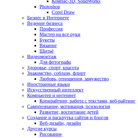
Компас-3D, SolidWorks
Photoshop
Corel Draw
Бизнес в Интернете
Ведение бизнеса
Профессия
Мастер на все руки
Букеты
Вязание
Шитьё
Видеомонтаж
Для фотографа
Здоровье, спорт, красота
Знакомство, соблазн, флирт
Любовь, отношения, замужество
Иностранные языки
Искусственный интеллект
Компьютер и интернет
Копирайтинг, работа с текстами, веб-райтинг
Самопознание, мотивация, психология
Развитие, воспитание детей
Создание и раскрутка сайтов и блогов
Веб-дизайн, дизайн
Другие курсы
Рисование